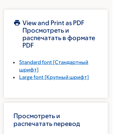
View and Print as PDF
Просмотреть и
распечатать в формате
PDF
Standard font
[Стандартный
шрифт]
Large font
[Крупный шрифт]
Просмотреть и
распечатать перевод