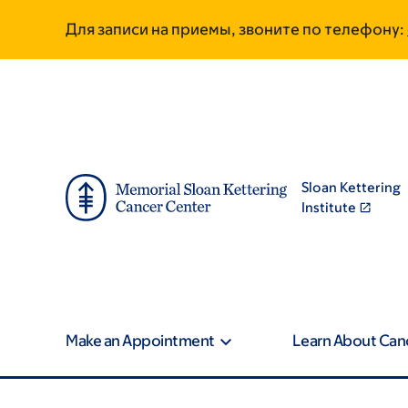
Skip
Skip
Для записи на приемы, звоните по телефону:
to
to
main
footer
content
Sloan Kettering
Institute
Make an Appointment
Learn About Can