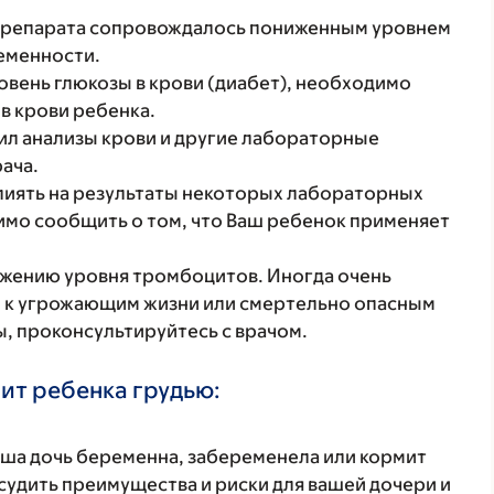
препарата сопровождалось пониженным уровнем
ременности.
вень глюкозы в крови (диабет), необходимо
в крови ребенка.
ил анализы крови и другие лабораторные
рача.
лиять на результаты некоторых лабораторных
имо сообщить о том, что Ваш ребенок применяет
ижению уровня тромбоцитов. Иногда очень
л к угрожающим жизни или смертельно опасным
ы, проконсультируйтесь с врачом.
ит ребенка грудью:
аша дочь беременна, забеременела или кормит
удить преимущества и риски для вашей дочери и