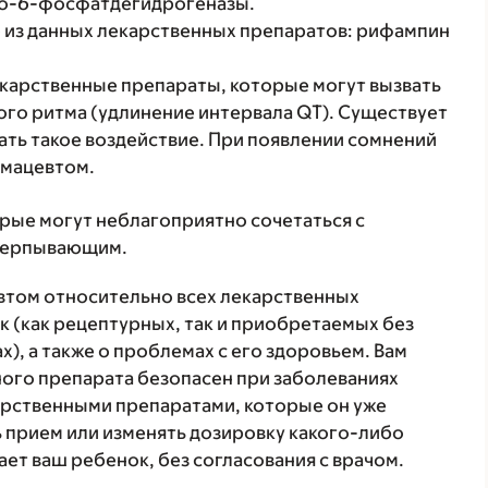
зо-6-фосфатдегидрогеназы.
о из данных лекарственных препаратов: рифампин
карственные препараты, которые могут вызвать
го ритма (удлинение интервала QT). Существует
ать такое воздействие. При появлении сомнений
рмацевтом.
орые могут неблагоприятно сочетаться с
счерпывающим.
втом относительно всех лекарственных
 (как рецептурных, так и приобретаемых без
), а также о проблемах с его здоровьем. Вам
ого препарата безопасен при заболеваниях
карственными препаратами, которые он уже
ь прием или изменять дозировку какого-либо
ет ваш ребенок, без согласования с врачом.