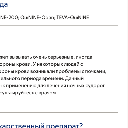
ада
INE-200; QuiNINE-Odan; TEVA-QuiNINE
ет вызывать очень серьезные, иногда
ороны крови. У некоторых людей с
роны крови возникали проблемы с почками,
тельного периода времени. Данный
 к применению для лечения ночных судорог
нсультируйтесь с врачом.
екарственный препарат?