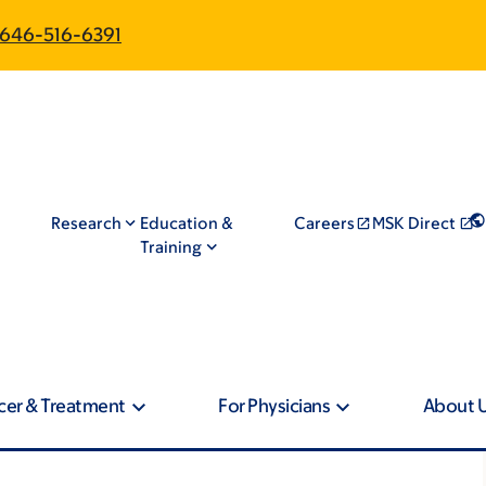
646-516-6391
Research
Education &
Careers
MSK Direct
Training
cer & Treatment
For Physicians
About 