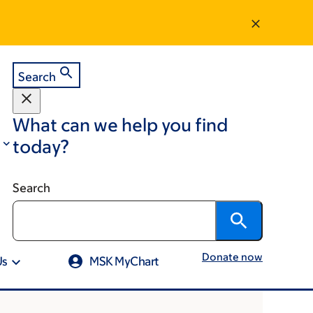
Search
What can we help you find
today?
Search
Donate now
Us
MSK MyChart