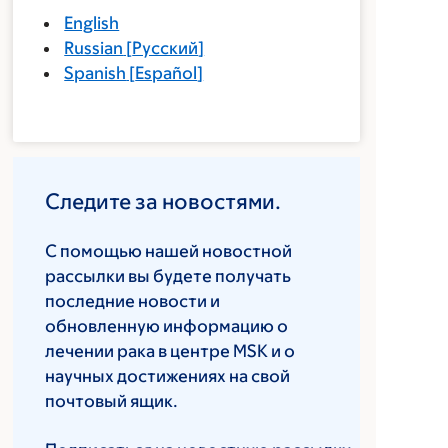
English
Russian
[
Русский
]
Spanish
[
Español
]
Следите за новостями.
С помощью нашей новостной
рассылки вы будете получать
последние новости и
обновленную информацию о
лечении рака в центре MSK и о
научных достижениях на свой
почтовый ящик.