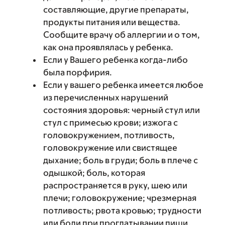
составляющие, другие препараты,
продукты питания или вещества.
Сообщите врачу об аллергии и о том,
как она проявлялась у ребенка.
Если у Вашего ребенка когда-либо
была порфирия.
Если у вашего ребенка имеется любое
из перечисленных нарушений
состояния здоровья: черный стул или
стул с примесью крови; изжога с
головокружением, потливость,
головокружение или свистящее
дыхание; боль в груди; боль в плече с
одышкой; боль, которая
распространяется в руку, шею или
плечи; головокружение; чрезмерная
потливость; рвота кровью; трудности
или боли при проглатывании пищи.