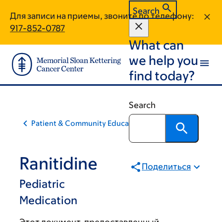
Skip
Skip
Search
Для записи на приемы, звоните по телефону:
to
to
917-852-0787
main
footer
What can
content
we help you
find today?
Search
Patient & Community Education
Ranitidine
Поделиться
Pediatric
Medication