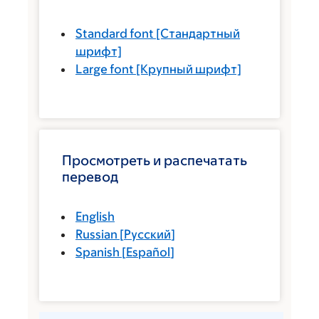
Standard font
[Стандартный
шрифт]
Large font
[Крупный шрифт]
Просмотреть и распечатать
перевод
English
Russian
[
Русский
]
Spanish
[
Español
]