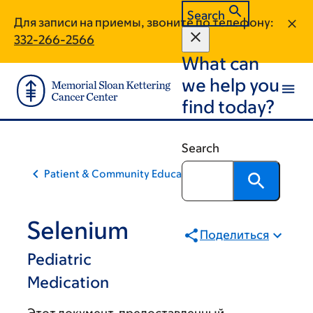
Skip
Skip
Search
Для записи на приемы, звоните по телефону:
to
to
332-266-2566
main
footer
What can
content
we help you
find today?
Search
Patient & Community Education
Selenium
Поделиться
Pediatric
Medication