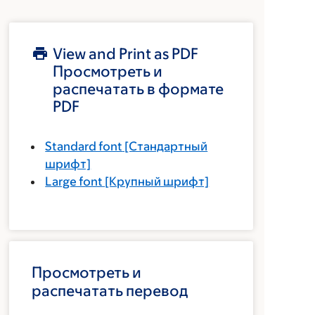
View and Print as PDF
Просмотреть и
распечатать в формате
PDF
Standard font
[Стандартный
шрифт]
Large font
[Крупный шрифт]
Просмотреть и
распечатать перевод