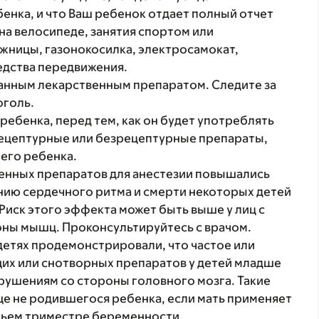
енка, и что Ваш ребенок отдает полный отчет
на велосипеде, занятия спортом или
ожницы, газонокосилка, электросамокат,
едства передвижения.
данным лекарственным препаратом. Следите за
оголь.
ребенка, перед тем, как он будет употреблять
рецептурные или безрецептурные препараты,
его ребенка.
венных препаратов для анестезии повышались
нию сердечного ритма и смерти некоторых детей
Риск этого эффекта может быть выше у лиц с
ны мышц. Проконсультируйтесь с врачом.
детях продемонстрировали, что частое или
их или снотворных препаратов у детей младше
арушениям со стороны головного мозга. Такие
ще не родившегося ребенка, если мать применяет
тьем триместре беременности.