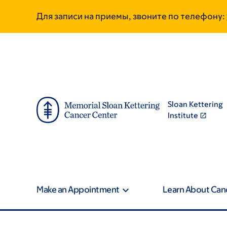
Skip
Skip
Для записи на приемы, звоните по телефону:
to
to
main
footer
content
Sloan Kettering
Institute
Make an Appointment
Learn About Can