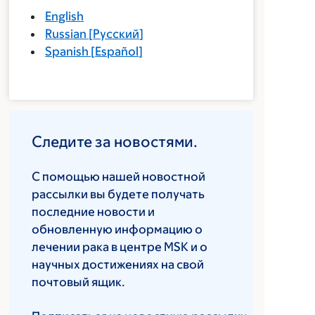
English
Russian
[
Русский
]
Spanish
[
Español
]
Следите за новостями.
С помощью нашей новостной
рассылки вы будете получать
последние новости и
обновленную информацию о
лечении рака в центре MSK и о
научных достижениях на свой
почтовый ящик.