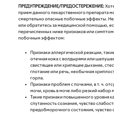
ПРЕДУПРЕЖДЕНИЕ/ПРЕДОСТЕРЕЖЕНИЕ:
Хотя
прием данного лекарственного препарата мо
смертельно опасные побочные эффекты. Не
или обратитесь за медицинской помощью, ес
перечисленных ниже признаков или симптомо
побочным эффектом:
Признаки аллергической реакции, такие
отечная кожа с волдырями или шелушен
свистящее или хрипящее дыхание, стес
глотание или речь, необычная хриплость
горла.
Признаки проблем с почками, в т. ч. о
мочи, кровь в моче либо резкий набор 
Такие признаки повышенного уровня к
спутанность сознания, чувство слабос
предобморочного состояния, чувство 