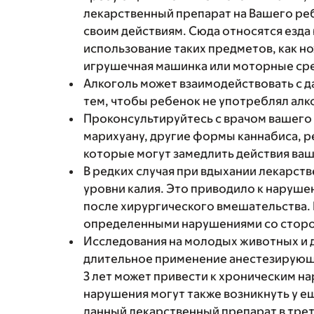
лекарственный препарат на Вашего реб
своим действиям. Сюда относятся езда 
использование таких предметов, как н
игрушечная машинка или моторные ср
Алкоголь может взаимодействовать с 
тем, чтобы ребенок не употреблял алк
Проконсультируйтесь с врачом вашего 
марихуану, другие формы каннабиса, 
которые могут замедлить действия ваш
В редких случая при вдыхании лекарст
уровни калия. Это приводило к наруше
после хирургического вмешательства. 
определенными нарушениями со сторо
Исследования на молодых животных и 
длительное применение анестезирующ
3 лет может привести к хроническим н
нарушения могут также возникнуть у е
данный лекарственный препарат в тре