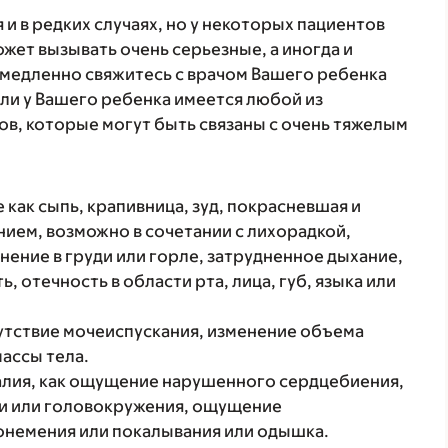
 и в редких случаях, но у некоторых пациентов
жет вызывать очень серьезные, а иногда и
медленно свяжитесь с врачом Вашего ребенка
ли у Вашего ребенка имеется любой из
в, которые могут быть связаны с очень тяжелым
 как сыпь, крапивница, зуд, покрасневшая и
ием, возможно в сочетании с лихорадкой,
нение в груди или горле, затрудненное дыхание,
, отечность в области рта, лица, губ, языка или
тсутствие мочеиспускания, изменение объема
массы тела.
алия, как ощущение нарушенного сердцебиения,
ти или головокружения, ощущение
онемения или покалывания или одышка.