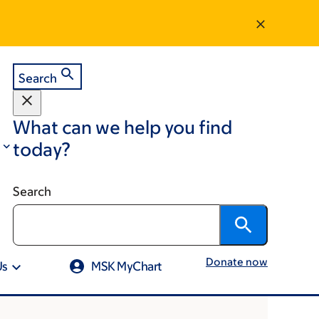
Search
What can we help you find
today?
Search
Donate now
Us
MSK MyChart