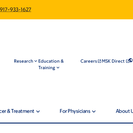
917-933-1627
Research
Education &
Careers
MSK Direct
Training
cer & Treatment
For Physicians
About 