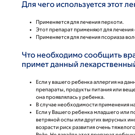
Для чего используется этот л
Применяется для лечения перхоти.
Этот препарат применяют для лечения
Применяется для лечения псориаза вол
Что необходимо сообщить вр
примет данный лекарственны
Если у вашего ребенка аллергия на да
препараты, продукты питания или вещес
она проявлялась у ребенка.
В случае необходимости применения н
Если у Вашего ребенка младшего или п
ветряной оспы или других вирусных и
возрасти риск развития очень тяжелог
Рейе. Не давайте этот препарат ребенк