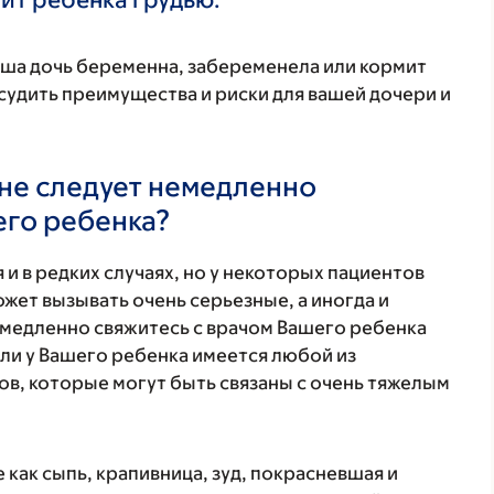
аша дочь беременна, забеременела или кормит
удить преимущества и риски для вашей дочери и
не следует немедленно
его ребенка?
 и в редких случаях, но у некоторых пациентов
жет вызывать очень серьезные, а иногда и
медленно свяжитесь с врачом Вашего ребенка
ли у Вашего ребенка имеется любой из
в, которые могут быть связаны с очень тяжелым
 как сыпь, крапивница, зуд, покрасневшая и