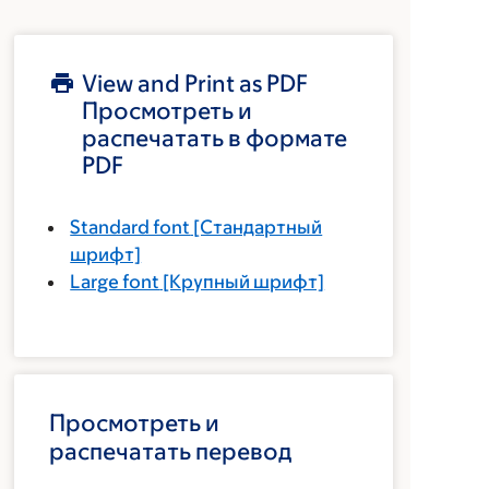
View and Print as PDF
Просмотреть и
распечатать в формате
PDF
Standard font
[Стандартный
шрифт]
Large font
[Крупный шрифт]
Просмотреть и
распечатать перевод