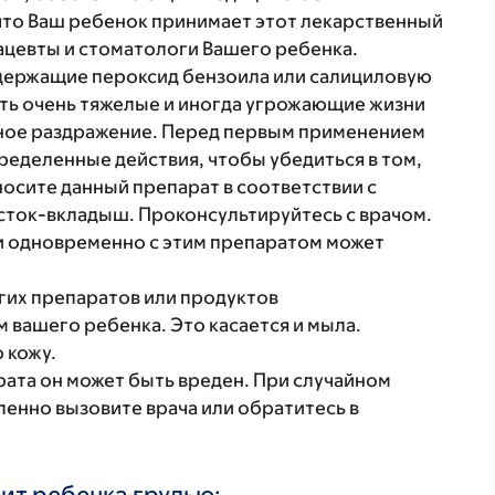
что Ваш ребенок принимает этот лекарственный
ацевты и стоматологи Вашего ребенка.
держащие пероксид бензоила или салициловую
вать очень тяжелые и иногда угрожающие жизни
ьное раздражение. Перед первым применением
еделенные действия, чтобы убедиться в том,
носите данный препарат в соответствии с
сток-вкладыш. Проконсультируйтесь с врачом.
и одновременно с этим препаратом может
гих препаратов или продуктов
 вашего ребенка. Это касается и мыла.
 кожу.
рата он может быть вреден. При случайном
енно вызовите врача или обратитесь в
ит ребенка грудью: