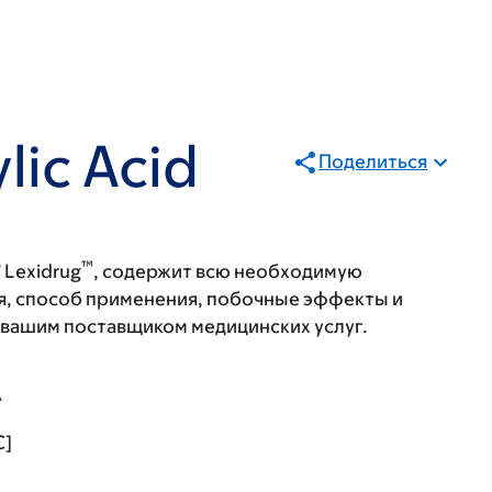
ylic Acid
Поделиться
®
™
Lexidrug
, содержит всю необходимую
я, способ применения, побочные эффекты и
с вашим поставщиком медицинских услуг.
А
C]