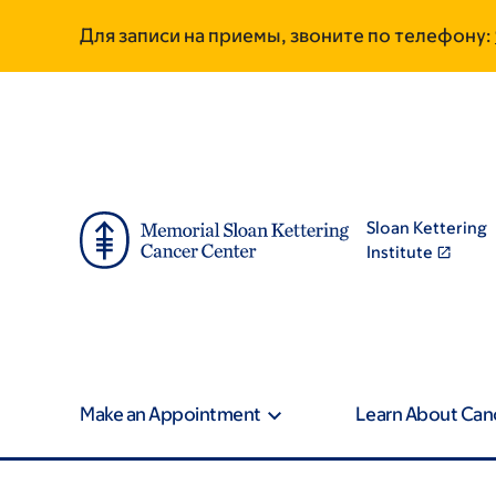
Skip
Skip
Для записи на приемы, звоните по телефону:
to
to
main
footer
content
Sloan Kettering
Institute
Make an Appointment
Learn About Can