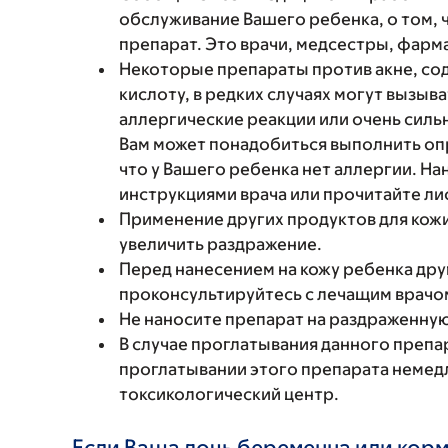
обслуживание Вашего ребенка, о том, 
препарат. Это врачи, медсестры, фарм
Некоторые препараты против акне, со
кислоту, в редких случаях могут вызы
аллергические реакции или очень сил
Вам может понадобиться выполнить опр
что у Вашего ребенка нет аллергии. На
инструкциями врача или прочитайте ли
Применение других продуктов для кож
увеличить раздражение.
Перед нанесением на кожу ребенка дру
проконсультируйтесь с лечащим врачом
Не наносите препарат на раздраженную
В случае проглатывания данного препа
проглатывании этого препарата немедл
токсикологический центр.
Если Ваша дочь беременна или корм