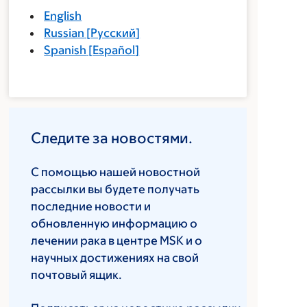
English
Russian
[
Русский
]
Spanish
[
Español
]
Следите за новостями.
С помощью нашей новостной
рассылки вы будете получать
последние новости и
обновленную информацию о
лечении рака в центре MSK и о
научных достижениях на свой
почтовый ящик.