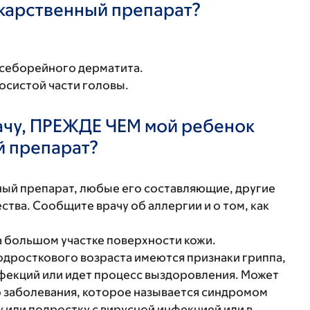
екарственный препарат?
 себорейного дерматита.
осистой части головы.
ачу, ПРЕЖДЕ ЧЕМ мой ребенок
й препарат?
нный препарат, любые его составляющие, другие
тва. Сообщите врачу об аллергии и о том, как
а большом участке поверхности кожи.
одросткового возраста имеются признаки гриппа,
нфекций или идет процесс выздоровления. Может
о заболевания, которое называется синдромом
у или подростку с вирусной инфекцией или в