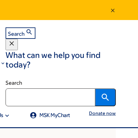
Search
What can we help you find
today?
Search
Donate now
Us
MSK MyChart