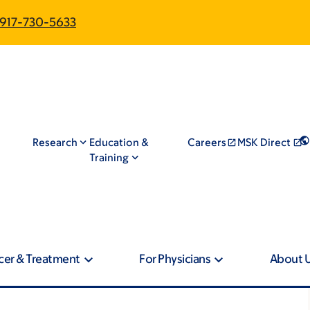
917-730-5633
Research
Education &
Careers
MSK Direct
Training
cer & Treatment
For Physicians
About 