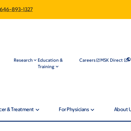
646-893-1327
Research
Education &
Careers
MSK Direct
Training
cer & Treatment
For Physicians
About 