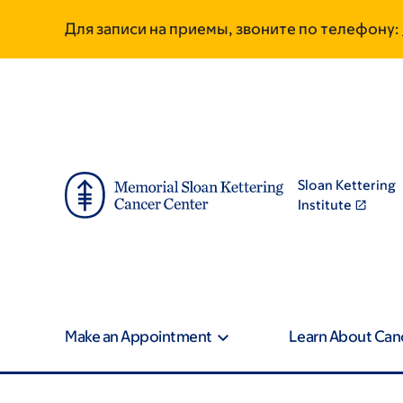
Skip
Skip
Для записи на приемы, звоните по телефону:
to
to
main
footer
content
Sloan Kettering
Institute
Make an Appointment
Learn About Can