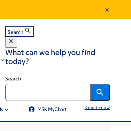
Search
What can we help you find
today?
Search
Donate now
Us
MSK MyChart