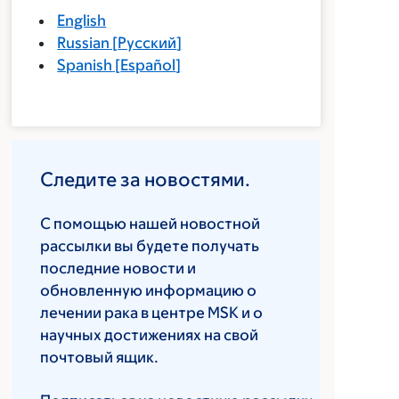
English
Russian
[
Русский
]
Spanish
[
Español
]
Следите за новостями.
С помощью нашей новостной
рассылки вы будете получать
последние новости и
обновленную информацию о
лечении рака в центре MSK и о
научных достижениях на свой
почтовый ящик.