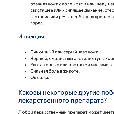
отечная кожа с волдырями или шелушен
свистящее или хрипящее дыхание, стес
глотание или речь, необычная хриплость
горла.
Инъекция:
Синюшный или серый цвет кожи.
Черный, смолистый стул или стул с кро
Рвота кровью или рвотными массами в 
Сильная боль в животе.
Одышка.
Каковы некоторые другие по
лекарственного препарата?
Любой лекарственный препарат может иметь