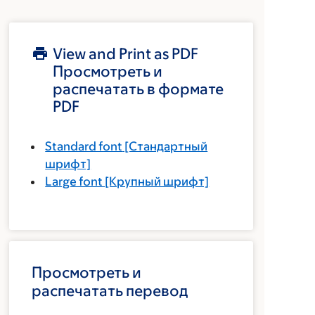
View and Print as PDF
Просмотреть и
распечатать в формате
PDF
Standard font
[Стандартный
шрифт]
Large font
[Крупный шрифт]
Просмотреть и
распечатать перевод