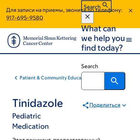
Skip
Skip
Search
Для записи на приемы, звоните по телефону:
to
to
917-695-9580
main
footer
What can
content
we help you
find today?
Search
Patient & Community Education
Tinidazole
Поделиться
Pediatric
Medication