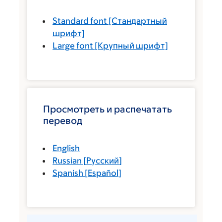
Standard font
[Стандартный
шрифт]
Large font
[Крупный шрифт]
Просмотреть и распечатать
перевод
English
Russian
[
Русский
]
Spanish
[
Español
]