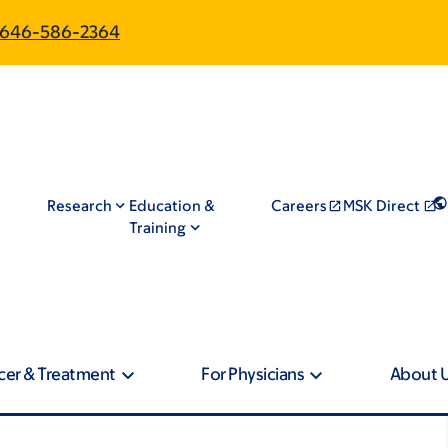
646-586-2364
Research
Education &
Careers
MSK Direct
Training
cer & Treatment
For Physicians
About 