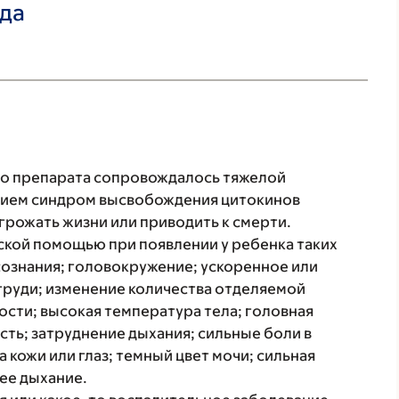
ада
о препарата сопровождалось тяжелой
нием синдром высвобождения цитокинов
угрожать жизни или приводить к смерти.
ской помощью при появлении у ребенка таких
сознания; головокружение; ускоренное или
груди; изменение количества отделяемой
ости; высокая температура тела; головная
ость; затруднение дыхания; сильные боли в
 кожи или глаз; темный цвет мочи; сильная
ее дыхание.