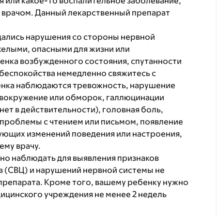
я или какое-то воспалительное заболевание,
 врачом. Данный лекарственный препарат
дались нарушения со стороны нервной
желыми, опасными для жизни или
енка возбужденного состояния, спутанности
 беспокойства немедленно свяжитесь с
бенка наблюдаются тревожность, нарушение
овокружение или обморок, галлюцинации
нет в действительности), головная боль,
 проблемы с чтением или письмом, появление
ующих изменений поведения или настроения,
ему врачу.
но наблюдать для выявления признаков
 (СВЦ) и нарушений нервной системы не
 препарата. Кроме того, вашему ребенку нужно
дицинского учреждения не менее 2 недель