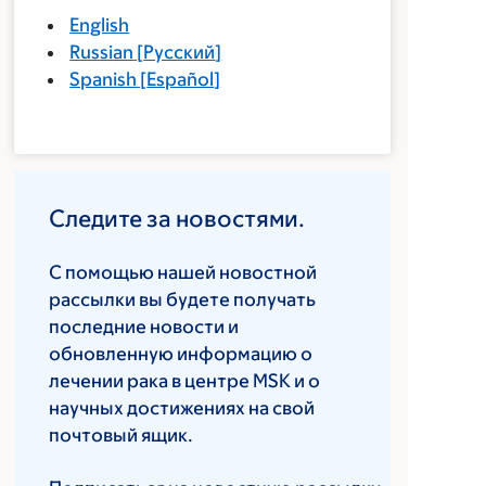
English
Russian
[
Русский
]
Spanish
[
Español
]
Следите за новостями.
С помощью нашей новостной
рассылки вы будете получать
последние новости и
обновленную информацию о
лечении рака в центре MSK и о
научных достижениях на свой
почтовый ящик.