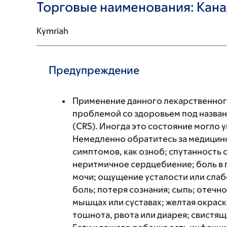
Торговые наименования: Кан
Kymriah
Предупреждение
Применение данного лекарственног
проблемой со здоровьем под назва
(CRS). Иногда это состояние могло 
Немедленно обратитесь за медицин
симптомов, как озноб; спутанность 
неритмичное сердцебиение; боль в 
мочи; ощущение усталости или слаб
боль; потеря сознания; сыпь; отечн
мышцах или суставах; желтая окраска
тошнота, рвота или диарея; свистящ