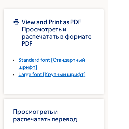
View and Print as PDF
Просмотреть и
распечатать в формате
PDF
Standard font
[Стандартный
шрифт]
Large font
[Крупный шрифт]
Просмотреть и
распечатать перевод