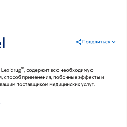
l
Поделиться
®
™
Lexidrug
, содержит всю необходимую
я, способ применения, побочные эффекты и
с вашим поставщиком медицинских услуг.
А