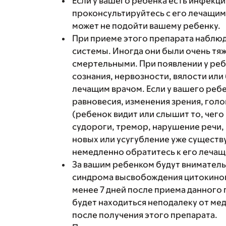
Если у вашего ребенка есть инфекци
проконсультируйтесь с его лечащим
может не подойти вашему ребенку.
При приеме этого препарата наблю
системы. Иногда они были очень тя
смертельными. При появлении у реб
сознания, нервозности, вялости или
лечащим врачом. Если у вашего ре
равновесия, изменения зрения, гол
(ребенок видит или слышит то, чего 
судороги, тремор, нарушение речи,
новых или усугубление уже существ
немедленно обратитесь к его лечащ
За вашим ребенком будут вниматель
синдрома высвобождения цитокинов
менее 7 дней после приема данного
будет находиться неподалеку от ме
после получения этого препарата.