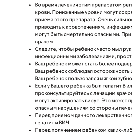
Во время лечения этим препаратом рег
крови. Пониженные уровни могут сохра
приема этого препарата. Очень сильно
приводить к кровотечениям, инфекция
могут быть смертельно опасными. При
врачом.
Следите, чтобы ребенок часто мыл руки
инфекционными заболеваниями, прост
Ваш ребенок может стать более подве
Ваш ребенок соблюдал осторожность и
Ваш ребенок пользовался мягкой зубно
Если у Вашего ребенка был гепатит В и
проконсультируйтесь с лечащим врачо
могут активировать вирус. Это может 
опасным нарушениям со стороны пече
Перед приемом данного лекарственног
гепатит и ВИЧ.
Перед получением ребенком каких-либ