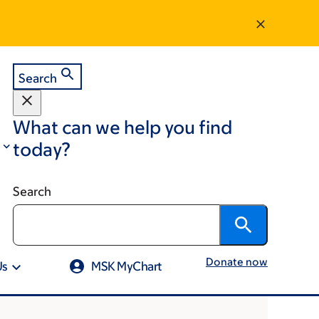
Search
What can we help you find
today?
Search
Donate now
Us
MSK MyChart