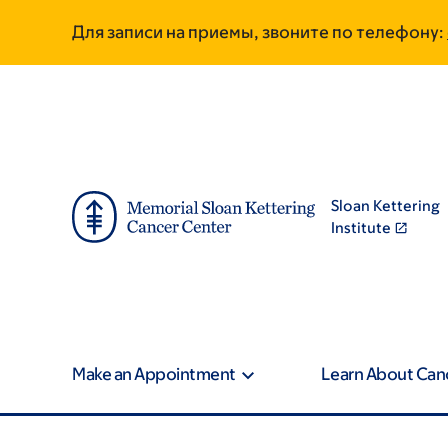
Skip
Skip
Для записи на приемы, звоните по телефону:
to
to
main
footer
content
Sloan Kettering
Institute
Make an Appointment
Learn About Can