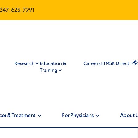
347-625-7991
Research
Education &
Careers
MSK Direct
Training
cer & Treatment
For Physicians
About 