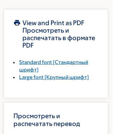
View and Print as PDF
Просмотреть и
распечатать в формате
PDF
Standard font
[Стандартный
шрифт]
Large font
[Крупный шрифт]
Просмотреть и
распечатать перевод