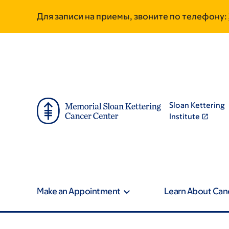
Skip
Skip
Для записи на приемы, звоните по телефону:
to
to
main
footer
content
Sloan Kettering
Institute
Make an Appointment
Learn About Can