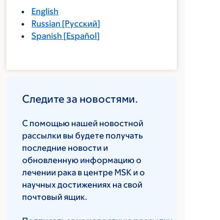
English
Russian
[
Русский
]
Spanish
[
Español
]
Следите за новостями.
С помощью нашей новостной
рассылки вы будете получать
последние новости и
обновленную информацию о
лечении рака в центре MSK и о
научных достижениях на свой
почтовый ящик.