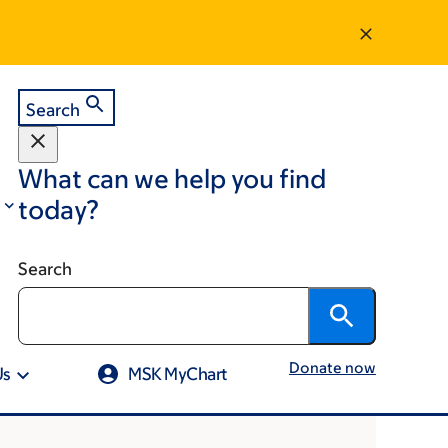
Search
What can we help you find
today?
Search
Donate now
Us
MSK MyChart