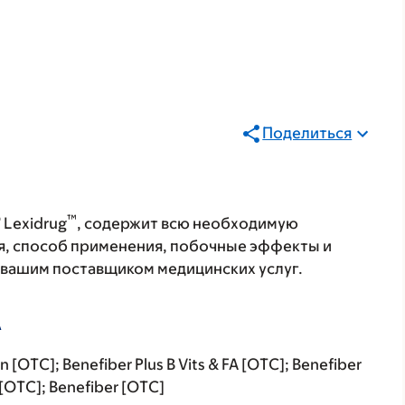
Поделиться
®
™
Lexidrug
, содержит всю необходимую
я, способ применения, побочные эффекты и
с вашим поставщиком медицинских услуг.
А
n [OTC]; Benefiber Plus B Vits & FA [OTC]; Benefiber
 [OTC]; Benefiber [OTC]