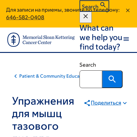
Skip
Skip
Search
Для записи на приемы, звоните по телефону:
to
to
646-582-0408
main
footer
What can
content
we help you
find today?
Search
Patient & Community Education
Упражнения
Поделиться
для мышц
тазового