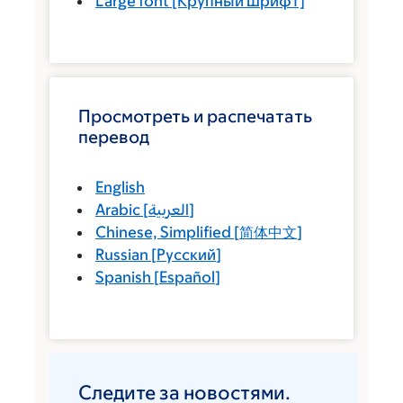
Large font
[Крупный шрифт]
Просмотреть и распечатать
перевод
English
Arabic
[
العربية
]
Chinese, Simplified
[
简体中文
]
Russian
[
Русский
]
Spanish
[
Español
]
Следите за новостями.