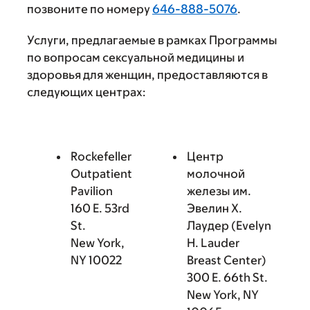
позвоните по номеру
646-888-5076
.
Услуги, предлагаемые в рамках Программы
по вопросам сексуальной медицины и
здоровья для женщин, предоставляются в
следующих центрах:
Rockefeller
Центр
Outpatient
молочной
Pavilion
железы им.
160 E. 53rd
Эвелин Х.
St.
Лаудер (Evelyn
New York,
H. Lauder
NY 10022
Breast Center)
300 E. 66th St.
New York, NY