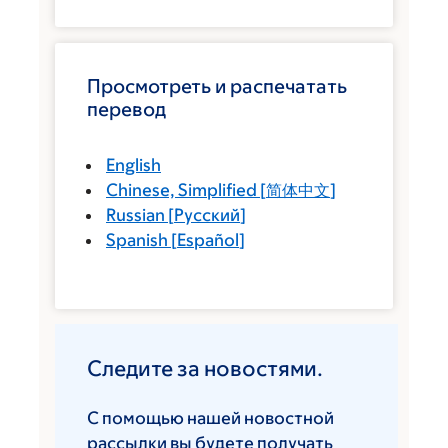
Просмотреть и распечатать
перевод
English
Chinese, Simplified
[
简体中文
]
Russian
[
Русский
]
Spanish
[
Español
]
Следите за новостями.
С помощью нашей новостной
рассылки вы будете получать