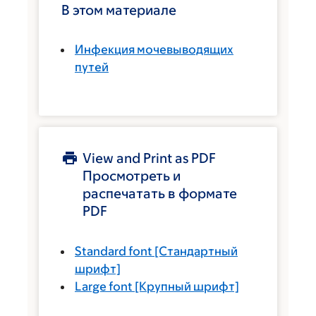
В этом материале
Инфекция мочевыводящих
путей
View and Print as PDF
Просмотреть и
распечатать в формате
PDF
Standard font
[Стандартный
шрифт]
Large font
[Крупный шрифт]