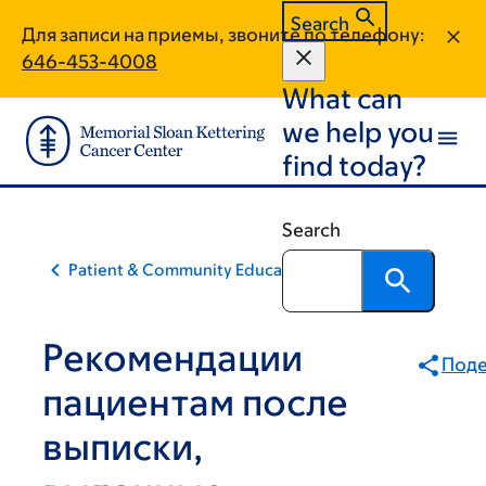
Skip
Skip
Search
Для записи на приемы, звоните по телефону:
to
to
646-453-4008
main
footer
What can
content
we help you
find today?
Search
Patient & Community Education
Рекомендации
Поде
пациентам после
выписки,