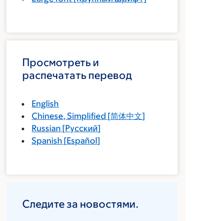
Просмотреть и
распечатать перевод
English
Chinese, Simplified
[
简体中文
]
Russian
[
Русский
]
Spanish
[
Español
]
Следите за новостями.