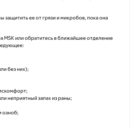
 защитить ее от грязи и микробов, пока она
ра MSK или обратитесь в ближайшее отделение
ледующее:
ли без них);
дискомфорт;
ли неприятный запах из раны;
и озноб;