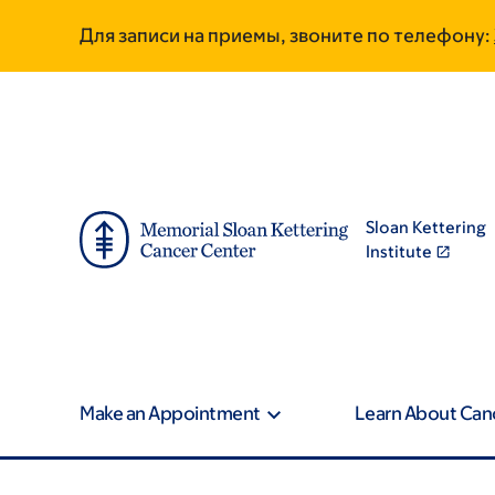
Skip
Skip
Для записи на приемы, звоните по телефону:
to
to
main
footer
content
Sloan Kettering
Institute
Make an Appointment
Learn About Can