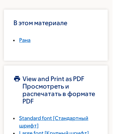
В этом материале
Рана
View and Print as PDF
Просмотреть и
распечатать в формате
PDF
Standard font
[Стандартный
шрифт]
Large font
[Крупный шрифт]