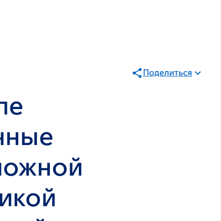
Поделиться
ле
нные
ложной
икой