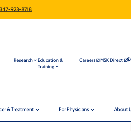
347-923-8718
Research
Education &
Careers
MSK Direct
Training
cer & Treatment
For Physicians
About 