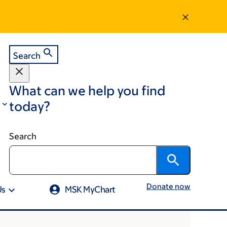
Search
What can we help you find
today?
Search
Donate now
Us
MSK MyChart