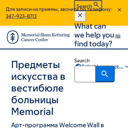
Skip
Skip
Search
Для записи на приемы, звоните по телефону:
to
to
347-923-8713
main
footer
What can
content
we help you
find today?
Search
Предметы
Select Language...
искусства в
Поделиться
вестибюле
больницы
Memorial
Арт-программа Welcome Wall в