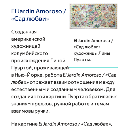
El Jardin Amoroso /
«Сад любви»
Созданная
американской
El Jardin Amoroso /
художницей
«Сад любви»
колумбийского
художницы Лины
Пуэрты.
происхождения Линой
Пуэртой, проживающей
в Нью-Йорке, работа
El Jardin Amoroso / «Сад
любви»
отражает взаимоотношения между
естественным и созданным человеком. Для
создания этой картины Пуэрта обратилась к
знаниям предков, ручной работе и темам
взаимовыручки.
На картине
El Jardin Amoroso / «Сад любви»
,