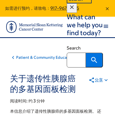
Skip
Skip
如需进行预约，请致电：
917-967-8675
to
to
What can
main
footer
content
we help you
find today?
Search
Patient & Community Education
关于遗传性胰腺癌
分享
的多基因面板检测
阅读时间:
约 3 分钟
本信息介绍了遗传性胰腺癌的多基因面板检测。 还