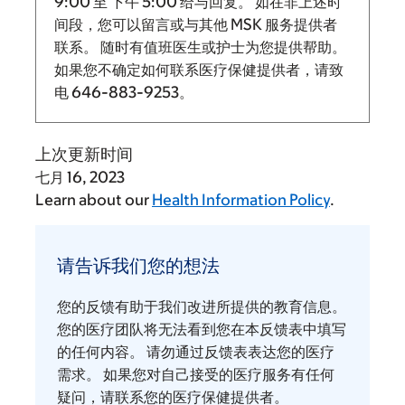
9:00
至
下午 5:00 给与回复。
如在非上述时
间段，您可以留言或与其他 MSK 服务提供者
联系。 随时有值班医生或护士为您提供帮助。
如果您不确定如何联系医疗保健提供者，请致
电
646-883-9253
。
上次更新时间
七月 16, 2023
Learn about our
Health Information Policy
.
请
告
请告诉我们您的想法
诉
我
您的反馈有助于我们改进所提供的教育信息。
们
您的医疗团队将无法看到您在本反馈表中填写
您
的任何内容。 请勿通过反馈表表达您的医疗
需求。 如果您对自己接受的医疗服务有任何
的
疑问，请联系您的医疗保健提供者。
想