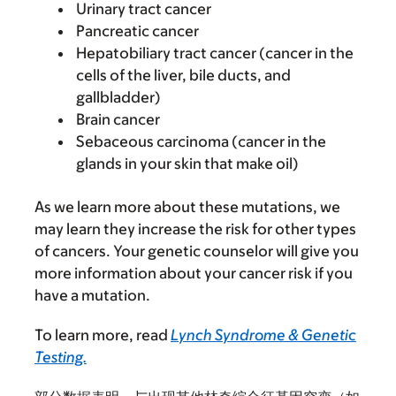
Urinary tract cancer
Pancreatic cancer
Hepatobiliary tract cancer (cancer in the
cells of the liver, bile ducts, and
gallbladder)
Brain cancer
Sebaceous carcinoma (cancer in the
glands in your skin that make oil)
As we learn more about these mutations, we
may learn they increase the risk for other types
of cancers. Your genetic counselor will give you
more information about your cancer risk if you
have a mutation.
To learn more, read
Lynch Syndrome & Genetic
Testing.