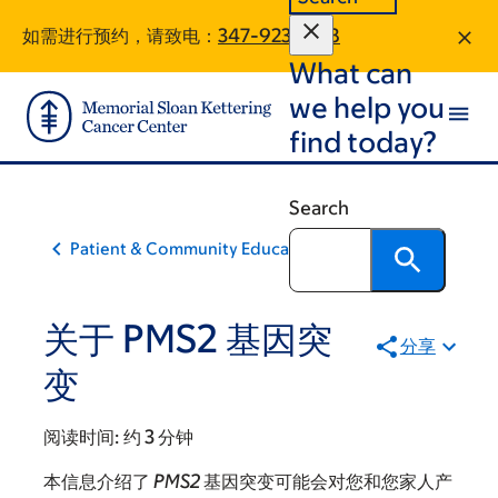
Skip
Skip
如需进行预约，请致电：
347-923-8718
to
to
What can
main
footer
content
we help you
find today?
Search
Patient & Community Education
关于 PMS2 基因突
分享
变
阅读时间:
约 3 分钟
本信息介绍了
PMS2
基因突变可能会对您和您家人产