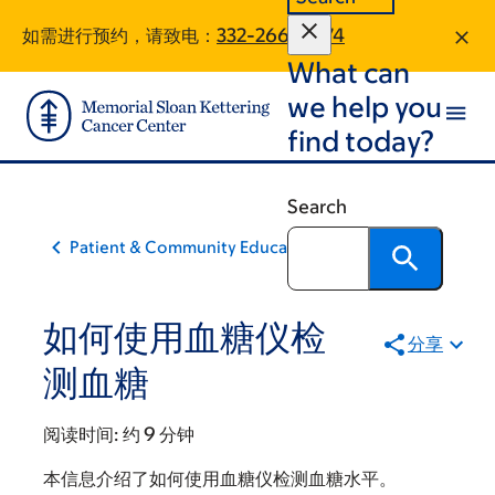
Skip
Skip
如需进行预约，请致电：
332-266-4074
to
to
What can
main
footer
content
we help you
find today?
Search
Patient & Community Education
如何使用血糖仪检
分享
测血糖
阅读时间:
约 9 分钟
本信息介绍了如何使用血糖仪检测血糖水平。