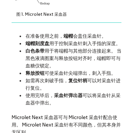
图 1. Microlet Next 采血器
在准备使用之前，
端帽
会盖住采血针。
端帽刻度盘
用于控制采血针刺入手指的深度。
白色条带
用于将端帽与其他部分连接起来。 当
黑色液滴图案与释放按钮对齐时，端帽即可与
血糖仪锁定。
释放按钮
可使采血针尖端弹出，刺入手指。
如需再次刺破手指，
复位针柄
可以对采血针进
行复位。
使用完毕后，
采血针弹出器
可以将采血针从采
血器中弹出。
Microlet Next 采血器可与 Microlet 采血针配合使
用。 Microlet Next 采血针有不同颜色，但其本身并
无区别。