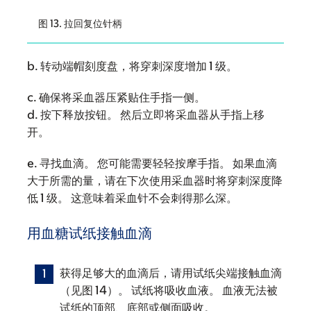
图 13. 拉回复位针柄
b. 转动端帽刻度盘，将穿刺深度增加 1 级。
c. 确保将采血器压紧贴住手指一侧。
d. 按下释放按钮。 然后立即将采血器从手指上移
开。
e. 寻找血滴。 您可能需要轻轻按摩手指。 如果血滴
大于所需的量，请在下次使用采血器时将穿刺深度降
低 1 级。 这意味着采血针不会刺得那么深。
用血糖试纸接触血滴
获得足够大的血滴后，请用试纸尖端接触血滴
（见图 14）。 试纸将吸收血液。 血液无法被
试纸的顶部、底部或侧面吸收。