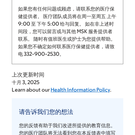
如果您有任何问题或顾虑，请联系您的医疗保
健提供者。 医疗团队成员将在周一至周五
上午
9:00
至
下午 5:00 给与回复。
如在非上述时
间段，您可以留言或与其他 MSK 服务提供者
联系。 随时有值班医生或护士为您提供帮助。
如果您不确定如何联系医疗保健提供者，请致
电
332-900-2530
。
上次更新时间
十月 3, 2025
Learn about our
Health Information Policy
.
请
告
请告诉我们您的想法
诉
我
您的反馈有助于我们改进所提供的教育信息。
们
您的医疗团队将无法看到您在本反馈表中填写