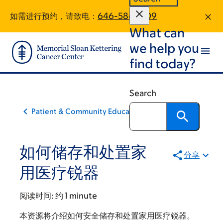
Skip
Skip
如需进行预约，请致电：
646-586-1309
to
to
What can
main
footer
content
we help you
find today?
Search
Patient & Community Education
如何储存和处置家
分享
用医疗锐器
阅读时间:
约 1 minute
本资源将介绍如何安全储存和处置家用医疗锐器。