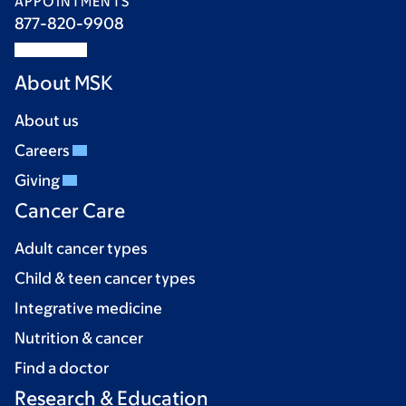
APPOINTMENTS
877-820-9908
About MSK
About us
Careers
Giving
Cancer Care
Adult cancer types
Child & teen cancer types
Integrative medicine
Nutrition & cancer
Find a doctor
Research & Education