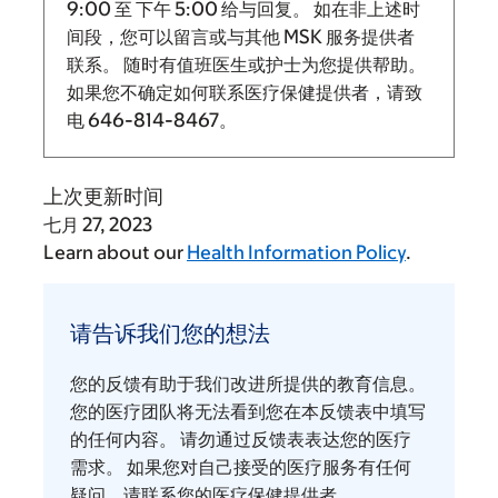
9:00
至
下午 5:00 给与回复。
如在非上述时
间段，您可以留言或与其他 MSK 服务提供者
联系。 随时有值班医生或护士为您提供帮助。
如果您不确定如何联系医疗保健提供者，请致
电
646-814-8467
。
上次更新时间
七月 27, 2023
Learn about our
Health Information Policy
.
请
告
请告诉我们您的想法
诉
我
您的反馈有助于我们改进所提供的教育信息。
们
您的医疗团队将无法看到您在本反馈表中填写
您
的任何内容。 请勿通过反馈表表达您的医疗
需求。 如果您对自己接受的医疗服务有任何
的
疑问，请联系您的医疗保健提供者。