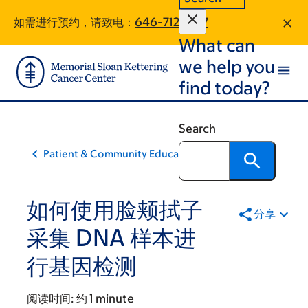
Skip
Skip
如需进行预约，请致电：
646-712-8717
to
to
What can
main
footer
content
we help you
find today?
Search
Patient & Community Education
如何使用脸颊拭子
分享
采集 DNA 样本进
行基因检测
阅读时间:
约 1 minute