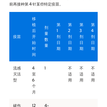
前再接种第 4
针某些特定疫苗。
移
植
第
第
第
第
加
剂
后
1
2
3
4
强
量
疫苗
开
剂
剂
剂
剂
剂
数
始
日
日
日
日
日
量
时
期
期
期
期
期
间
流感
4
1
不
不
不
灭活
至
适
适
适
型
6
用
用
用
个
月
破伤
12
4-