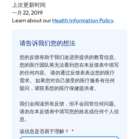
上次更新时间
一月 22, 2019
Learn about our
Health Information Policy
.
请
告
请告诉我们您的想法
诉
我
您的反馈有助于我们改进所提供的教育信息。
们
您的医疗团队将无法看到您在本反馈表中填写
您
的任何内容。 请勿通过反馈表表达您的医疗
需求。 如果您对自己接受的医疗服务有任何
的
疑问，请联系您的医疗保健提供者。
想
法
我们会阅读所有反馈，但不会回答任何问题。
请勿在本反馈表中填写您的姓名或任何个人信
息。
该信息是否易于理解？