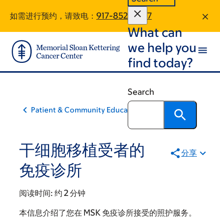
Skip
Skip
如需进行预约，请致电：
917-852-0827
to
to
What can
main
footer
content
we help you
find today?
Search
Patient & Community Education
干细胞移植受者的
分享
免疫诊所
阅读时间:
约 2 分钟
本信息介绍了您在 MSK 免疫诊所接受的照护服务。