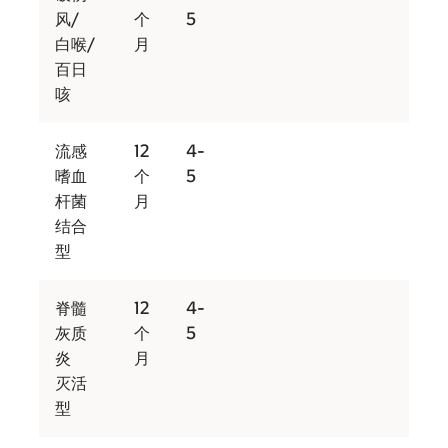
风/
个
5
白喉/
月
百日
咳
流感
12
4-
嗜血
个
5
杆菌
月
结合
型
脊髓
12
4-
灰质
个
5
炎
月
灭活
型