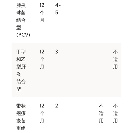
肺炎
12
4-
球菌
个
5
结合
月
型
(PCV)
甲型
12
3
不
不
和乙
个
适
适
型肝
月
用
用
炎
结合
型
带状
12
2
不
不
不
疱疹
个
适
适
适
疫苗
月
用
用
用
重组