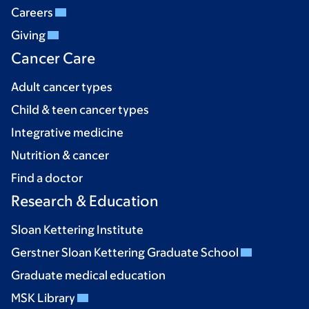
Careers
Giving
Cancer Care
Adult cancer types
Child & teen cancer types
Integrative medicine
Nutrition & cancer
Find a doctor
Research & Education
Sloan Kettering Institute
Gerstner Sloan Kettering Graduate School
Graduate medical education
MSK Library