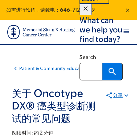
Skip
Skip
如需进行预约，请致电：
646-712-8799
to
to
What can
main
footer
content
we help you
find today?
Search
Patient & Community Education
关于 Oncotype
分享
DX® 癌类型诊断测
试的常见问题
阅读时间:
约 2 分钟