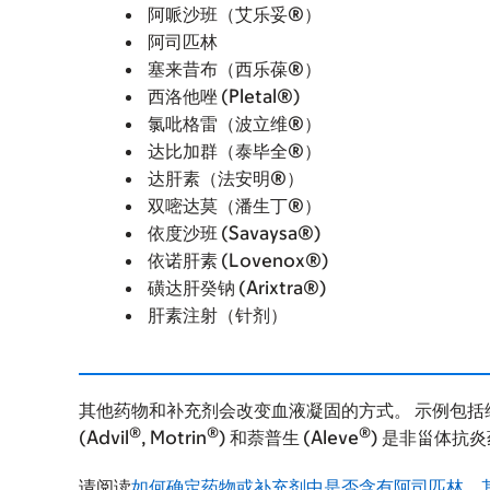
阿哌沙班（艾乐妥®）
阿司匹林
塞来昔布（西乐葆®）
西洛他唑 (Pletal®)
氯吡格雷（波立维®）
达比加群（泰毕全®）
达肝素（法安明®）
双嘧达莫（潘生丁®）
依度沙班 (Savaysa®)
依诺肝素 (Lovenox®)
磺达肝癸钠 (Arixtra®)
肝素注射（针剂）
其他药物和补充剂会改变血液凝固的方式。 示例包括维生
®
®
®
(Advil
, Motrin
) 和萘普生 (Aleve
) 是非甾体抗
请阅读
如何确定药物或补充剂中是否含有阿司匹林、其他 