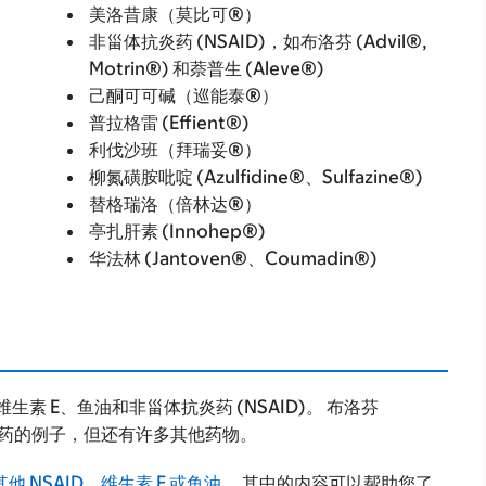
美洛昔康（莫比可®）
非甾体抗炎药 (NSAID)，如布洛芬 (Advil®,
Motrin®) 和萘普生 (Aleve®)
己酮可可碱（巡能泰®）
普拉格雷 (Effient®)
利伐沙班（拜瑞妥®）
柳氮磺胺吡啶 (Azulfidine®、Sulfazine®)
替格瑞洛（倍林达®）
亭扎肝素 (Innohep®)
华法林 (Jantoven®、Coumadin®)
素 E、鱼油和非甾体抗炎药 (NSAID)。 布洛芬
炎药的例子，但还有许多其他药物。
NSAID、维生素 E 或鱼油
。 其中的内容可以帮助您了