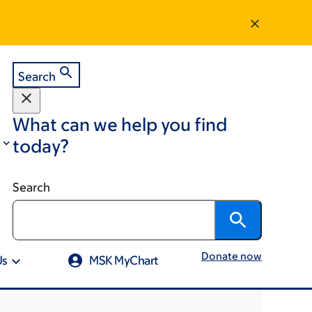
Search
What can we help you find
today?
Search
Donate now
Us
MSK MyChart