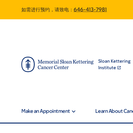
Skip
Skip
如需进行预约，请致电：
646-413-7981
to
to
main
footer
content
Sloan Kettering
Institute
Make an Appointment
Learn About Can