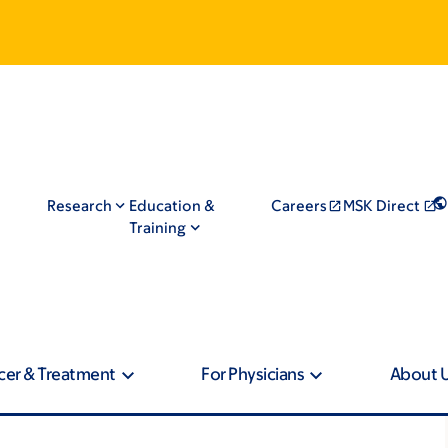
Research
Education &
Careers
MSK Direct
Training
cer & Treatment
For Physicians
About 