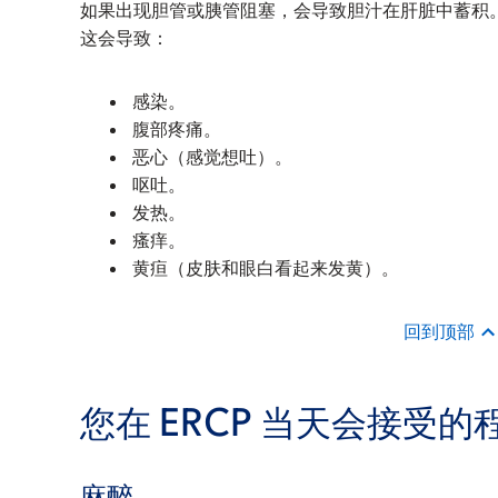
如果出现胆管或胰管阻塞，会导致胆汁在肝脏中蓄积
这会导致：
感染。
腹部疼痛。
恶心（感觉想吐）。
呕吐。
发热。
瘙痒。
黄疸（皮肤和眼白看起来发黄）。
回到顶部
您在 ERCP 当天会接受的
麻醉