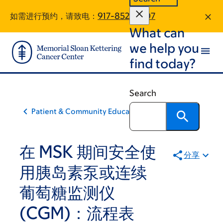
Skip
Skip
如需进行预约，请致电：
917-852-0807
to
to
What can
main
footer
content
we help you
find today?
Search
Patient & Community Education
在 MSK 期间安全使
分享
用胰岛素泵或连续
葡萄糖监测仪
(CGM)：流程表