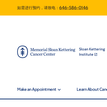
Skip
Skip
如需进行预约，请致电：
646-586-0146
to
to
main
footer
content
Sloan Kettering
Institute
Make an Appointment
Learn About Can