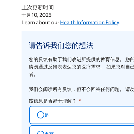
上次更新时间
十月 10, 2025
Learn about our
Health Information Policy
.
请
告
请告诉我们您的想法
诉
您的反馈有助于我们改进所提供的教育信息。 您
我
请勿通过反馈表表达您的医疗需求。 如果您对自
们
者。
您
我们会阅读所有反馈，但不会回答任何问题。 请
的
想
该信息是否易于理解？
法
是