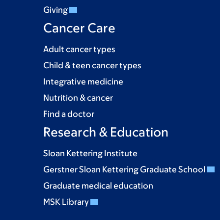
Giving
Cancer Care
Adult cancer types
Child & teen cancer types
Integrative medicine
Nutrition & cancer
Find a doctor
Research & Education
Sloan Kettering Institute
Gerstner Sloan Kettering Graduate School
Graduate medical education
MSK Library