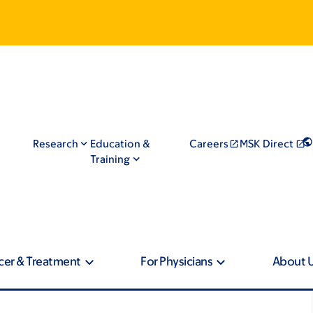
Research
Education &
Careers
MSK Direct
Training
cer & Treatment
For Physicians
About 