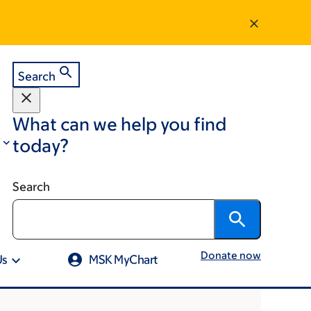
Search
What can we help you find
today?
Search
Donate now
Us
MSK MyChart