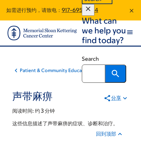
Skip
Skip
如需进行预约，请致电：
917-695-9634
to
to
What can
main
footer
content
we help you
find today?
Search
Patient & Community Education
声带麻痹
分享
阅读时间:
约 3 分钟
这些信息描述了声带麻痹的症状、诊断和治疗。
回到顶部