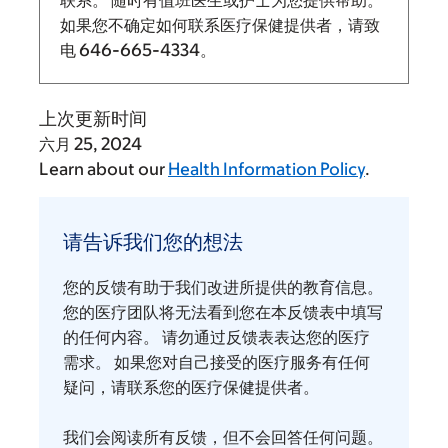
如果您不确定如何联系医疗保健提供者，请致
电
646-665-4334
。
上次更新时间
六月 25, 2024
Learn about our
Health Information Policy
.
请
告
请告诉我们您的想法
诉
我
您的反馈有助于我们改进所提供的教育信息。
们
您的医疗团队将无法看到您在本反馈表中填写
您
的任何内容。 请勿通过反馈表表达您的医疗
需求。 如果您对自己接受的医疗服务有任何
的
疑问，请联系您的医疗保健提供者。
想
法
我们会阅读所有反馈，但不会回答任何问题。