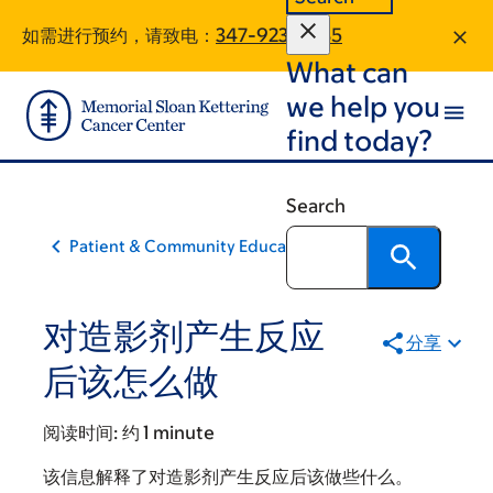
Skip
Skip
如需进行预约，请致电：
347-923-8635
to
to
What can
main
footer
content
we help you
find today?
Search
Patient & Community Education
对造影剂产生反应
分享
后该怎么做
阅读时间:
约 1 minute
该信息解释了对造影剂产生反应后该做些什么。