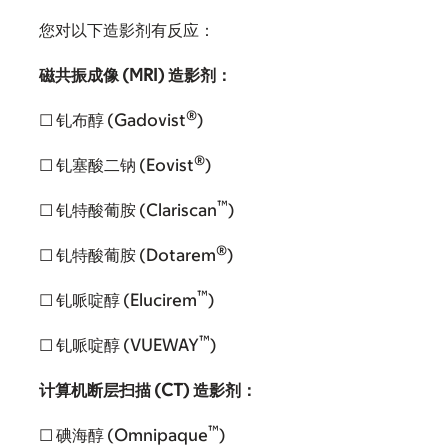
您对以下造影剂有反应：
磁共振成像 (MRI) 造影剂：
®
☐ 钆布醇 (Gadovist
)
®
☐ 钆塞酸二钠 (Eovist
)
™
☐ 钆特酸葡胺 (Clariscan
)
®
☐ 钆特酸葡胺 (Dotarem
)
™
☐ 钆哌啶醇 (Elucirem
)
™
☐ 钆哌啶醇 (VUEWAY
)
计算机断层扫描 (CT) 造影剂：
™
☐ 碘海醇 (Omnipaque
)