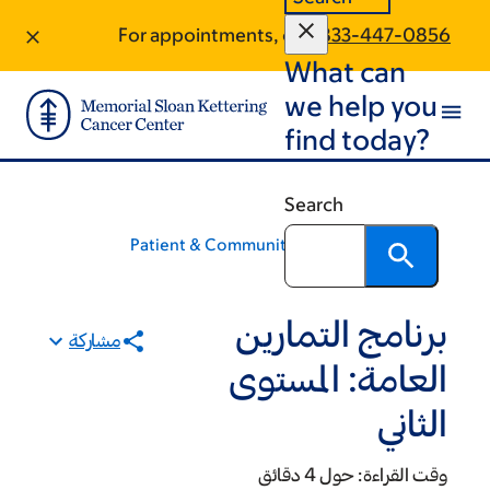
+
Sk
Sk
For appointments, call:
833-447-0856
What can
foot
ma
conte
we help you
find today?
Search
Patient & Community Education
برنامج التمارين
مشاركة
العامة: المستوى
الثاني
وقت القراءة:
حول 4 دقائق