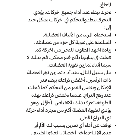
المعالج.
تحرك ببطء عند أداء جميع الحركات. يؤدي
التحرك ببطء والتحكم في الحركات بشكل جيد
إلى:
استخدام المزيد من الألياف العضلية.
المساعدة على تقوية كل جزء من عضلاتك.
زيادة الجهد المطلوب للتحرر من الحركة كما
فعلت في بدايتها بأكبر قدر ممكن. قم بذلك لا
سيما أثناء تمارين تقوية العضلات.
على سبيل المثال، عند أداء تمارين ثني العضلة
ذات الرأسين، أخفض ذراعك ببطء قدر
الإمكان وبنفس القدر من التحكم كما فعلت
عند رفع الذراع. عندما تخفض ذراعك بهذه
الطريقة، يُعرف ذلك بالانقباض المُطوَّل. وهو
يؤدي لتقوية العضلة أكثر من مجرد أداء حركة
ثني الذراع للأعلى.
توقف عن أداء أي تمرين يسبب لك الألم أو
عدم الارتياح وأخبر أخصائي العلاج الطبيعي