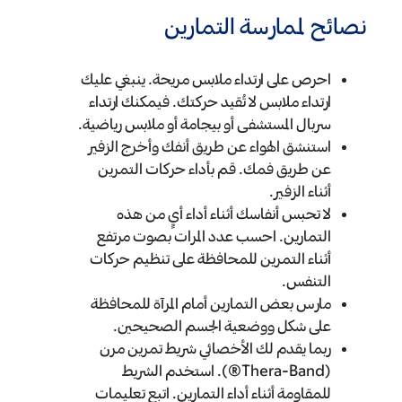
نصائح لممارسة التمارين
احرص على ارتداء ملابس مريحة. ينبغي عليك
ارتداء ملابس لا تُقيد حركتك. فيمكنك ارتداء
سربال المستشفى أو بيجامة أو ملابس رياضية.
استنشق الهواء عن طريق أنفك وأخرج الزفير
عن طريق فمك. قم بأداء حركات التمرين
أثناء الزفير.
لا تحبس أنفاسك أثناء أداء أيٍ من هذه
التمارين. احسب عدد المرات بصوت مرتفع
أثناء التمرين للمحافظة على تنظيم حركات
التنفس.
مارس بعض التمارين أمام المرآة للمحافظة
على شكل ووضعية الجسم الصحيحين.
ربما يقدم لك الأخصائي شريط تمرين مرن
(Thera-Band®). استخدم الشريط
للمقاومة أثناء أداء التمارين. اتبع تعليمات