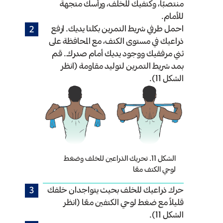
منتصبًا، وكتفيك للخلف، ورأسك متجهة
للأمام.
احمل طرفي شريط التمرين بكلتا يديك. ارفع
ذراعيك في مستوى الكتف، مع المحافظة على
ثني مرفقيك ووجود يديك أمام صدرك. قم
بمد شريط التمرين لتوليد مقاومة (انظر
الشكل 11).
الشكل 11. تحريك الذراعين للخلف وضغط
لوحي الكتف معًا
حرك ذراعيك للخلف بحيث يتواجدان خلفك
قليلاً مع ضغط لوحي الكتفين معًا (انظر
الشكل 11).