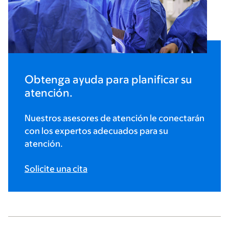
Obtenga ayuda para planificar su
atención.
Nuestros asesores de atención le conectarán
con los expertos adecuados para su
atención.
Solicite una cita