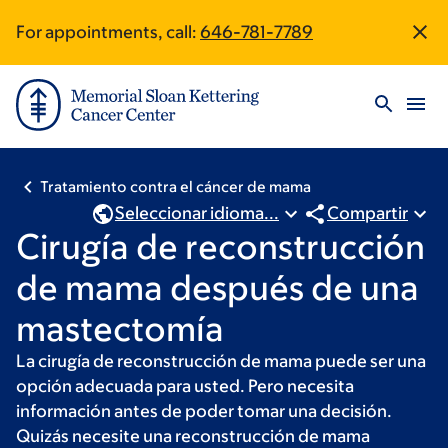
Saltar
Skip
For appointments, call:
646-781-7789
Site
al
to
contenido
footer
Footer
principal
Tratamiento contra el cáncer de mama
Seleccionar idioma...
Compartir
Cirugía de reconstrucción
de mama después de una
mastectomía
La cirugía de reconstrucción de mama puede ser una
opción adecuada para usted. Pero necesita
información antes de poder tomar una decisión.
Quizás necesite una reconstrucción de mama