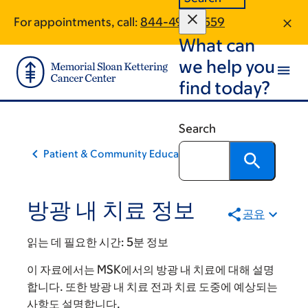
Skip
Skip
For appointments, call:
844-498-6559
to
to
What can
main
footer
content
we help you
find today?
Search
Patient & Community Education
방광 내 치료 정보
공유
읽는 데 필요한 시간:
5분 정보
이 자료에서는 MSK에서의 방광 내 치료에 대해 설명
합니다. 또한 방광 내 치료 전과 치료 도중에 예상되는
사항도 설명합니다.