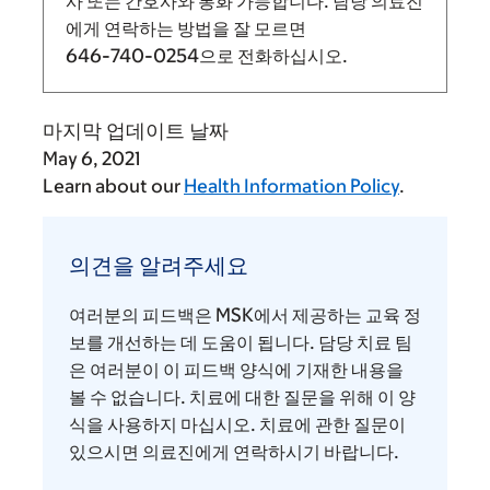
사 또는 간호사와 통화 가능합니다. 담당 의료진
에게 연락하는 방법을 잘 모르면
646-740-0254
으로 전화하십시오.
마지막 업데이트 날짜
May 6, 2021
Learn about our
Health Information Policy
.
의
견
의견을 알려주세요
을
알
여러분의 피드백은 MSK에서 제공하는 교육 정
려
보를 개선하는 데 도움이 됩니다. 담당 치료 팀
주
은 여러분이 이 피드백 양식에 기재한 내용을
볼 수 없습니다. 치료에 대한 질문을 위해 이 양
세
식을 사용하지 마십시오. 치료에 관한 질문이
요
있으시면 의료진에게 연락하시기 바랍니다.