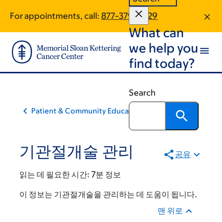
Skip
Skip
For appointments, call:
877-379-3029
to
to
What can
main
footer
content
we help you
find today?
Search
Patient & Community Education
기관절개술 관리
공유
읽는 데 필요한 시간:
7분 정보
이 정보는 기관절개술을 관리하는 데 도움이 됩니다.
맨 위로