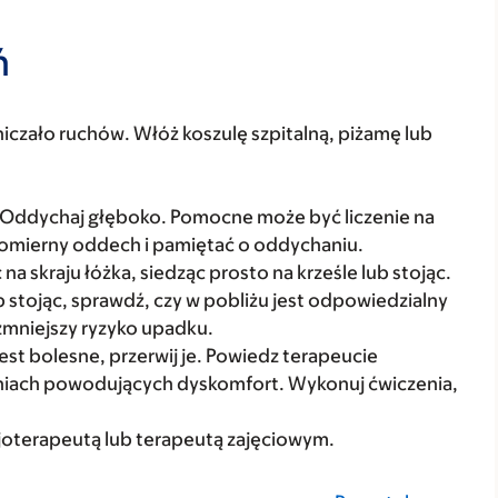
ń
niczało ruchów. Włóż koszulę szpitalną, piżamę lub
 Oddychaj głęboko. Pomocne może być liczenie na
omierny oddech i pamiętać o oddychaniu.
na skraju łóżka, siedząc prosto na krześle lub stojąc.
lub stojąc, sprawdź, czy w pobliżu jest odpowiedzialny
zmniejszy ryzyko upadku.
est bolesne, przerwij je. Powiedz terapeucie
eniach powodujących dyskomfort. Wykonuj ćwiczenia,
izjoterapeutą lub terapeutą zajęciowym.