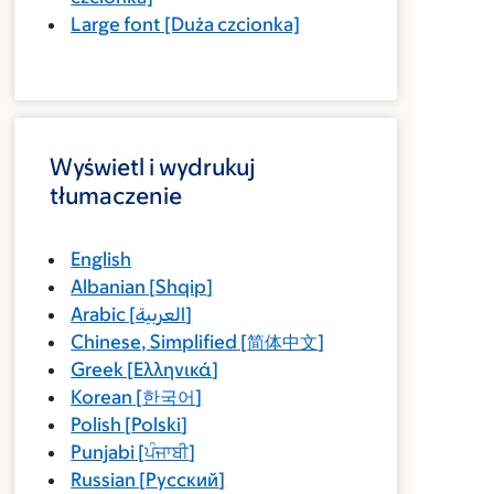
Large font
[Duża czcionka]
Wyświetl i wydrukuj
tłumaczenie
English
Albanian
[
Shqip
]
Arabic
[
العربية
]
Chinese, Simplified
[
简体中文
]
Greek
[
Ελληνικά
]
Korean
[
한국어
]
Polish
[
Polski
]
Punjabi
[
ਪੰਜਾਬੀ
]
Russian
[
Русский
]