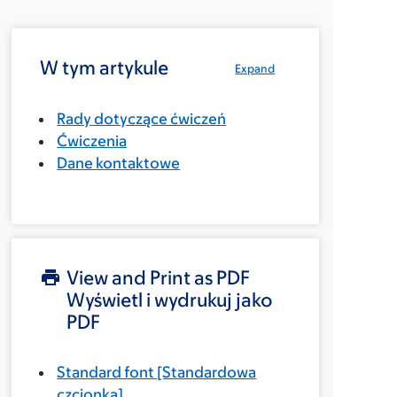
W tym artykule
Expand
Rady dotyczące ćwiczeń
Ćwiczenia
Dane kontaktowe
View and Print as PDF
Wyświetl i wydrukuj jako
PDF
Standard font
[Standardowa
czcionka]