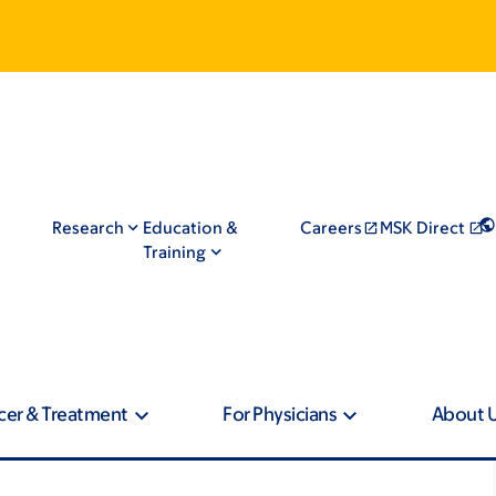
Research
Education &
Careers
MSK Direct
Training
cer & Treatment
For Physicians
About 