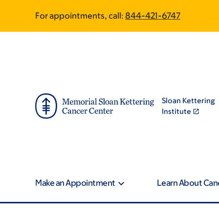
Skip
Skip
For appointments, call:
844-421-6747
to
to
main
footer
content
Sloan Kettering
Institute
Make an Appointment
Learn About Can