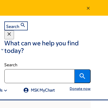
Search
What can we help you find
today?
Search
Donate now
Us
MSK MyChart