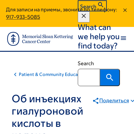
Skip
Skip
Search
Для записи на приемы, звоните по телефону:
to
to
917-933-5085
main
footer
What can
content
we help you
find today?
Search
Patient & Community Education
Об инъекциях
Поделиться
гиалуроновой
кислоты в