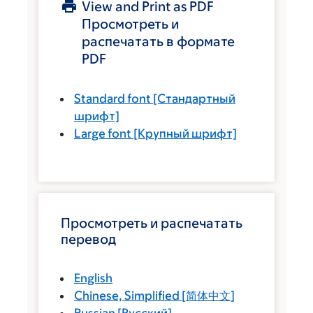
View and Print as PDF
Просмотреть и
распечатать в формате
PDF
Standard font
[Стандартный
шрифт]
Large font
[Крупный шрифт]
Просмотреть и распечатать
перевод
English
Chinese, Simplified
[
简体中文
]