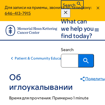
Skip
Skip
Search
Для записи на приемы, звоните по телефону:
to
to
646-413-7915
main
footer
What can
content
we help you
find today?
Search
Patient & Community Education
Об
Поделить
иглоукалывании
Время для прочтения:
Примерно 1 minute