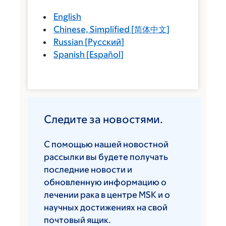
English
Chinese, Simplified
[
简体中文
]
Russian
[
Русский
]
Spanish
[
Español
]
Следите за новостями.
С помощью нашей новостной
рассылки вы будете получать
последние новости и
обновленную информацию о
лечении рака в центре MSK и о
научных достижениях на свой
почтовый ящик.