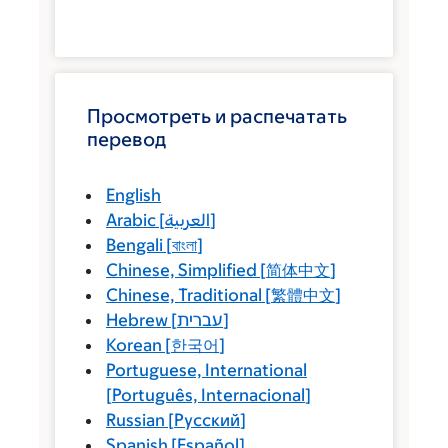
Просмотреть и распечатать
перевод
English
Arabic
[
العربية
]
Bengali
[
বাংলা
]
Chinese, Simplified
[
简体中文
]
Chinese, Traditional
[
繁體中文
]
Hebrew
[
עברית
]
Korean
[
한국어
]
Portuguese, International
[
Português, Internacional
]
Russian
[
Русский
]
Spanish
[
Español
]