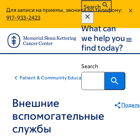
Skip
Skip
Search
Для записи на приемы, звоните по телефону:
to
to
917-933-2423
main
footer
What can
content
we help you
find today?
Search
Patient & Community Education
Внешние
Подели
вспомогательные
службы