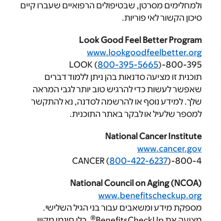
סרטן, שבטיפולים הרפואיים שעברו קיים
לאי פוריות.
Look Good Feel Bett
www.lookgoodfeel
800-395-5665
יעה סדנאות בהן ניתן ללמוד דברים
 כדי להרגיש טוב יותר לגבי המראה
נוסף או להרשמה לסדנה, נא להתקשר
 או לבקר באתר התוכנית.
National Cance
www.c
800-422-62
National Council on Ag
www.benefitsc
ומשאבים עבור בני הגיל השלישי.
®
, כלי חינמי מקוון