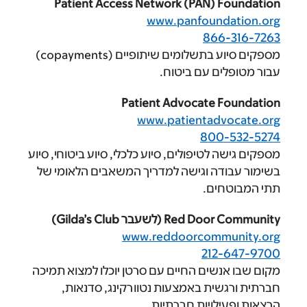
Patient Access Network (PAN) 
www.panfound
866
מספקים סיוע בתשלומים שיתופיים (copayments)
ם עם ביטוח.
Patient Advocate 
www.patientad
800
לטיפולים, סיוע כלכלי, סיוע ביטוחי, סיוע
ה וגישה למדריך המשאבים הלאומי של
ים.
לשעבר Gilda’s Club)
www.reddoorcomm
212
שים החיים עם סרטן יוכלו למצוא תמיכה
ית באמצעות נטוורקינג, סדנאות,
לויות חברתיות.