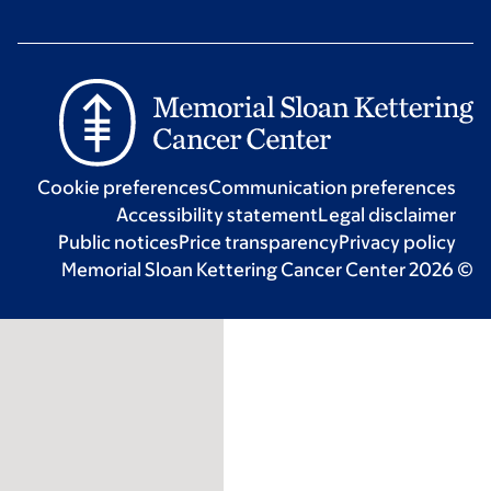
Cookie preferences
Communication p
Accessibility statement
Lega
Public notices
Price transparency
Pr