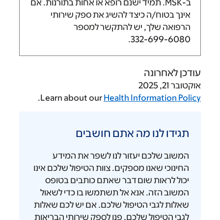
MSK. תמיד ישנם רופא או אחות בתורנות. אם
ח/ה כיצד להשיג את ספק שירותי
לך, יש להתקשר למספר
.
332-6
ונה
.
Learn about our
Health Informa
לנו מה אתם חושבים
כם יעזור לנו לשפר את המידע
ם
שאנו מספקים. צוות הטיפול שלכם אינו
ות שום דבר שאתם כותבים בטופס
ה. אנא אל תשתמשו בו כדי לשאול
בי הטיפול שלכם. אם יש לכם שאלות
פול שלכם, פנו לספק שירותי הבריאות