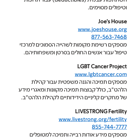
ימים.
J
www.joes
877
מת מקומות לשהייה הסמוכים למרכזי
אנשים החולים בסרטן ומשפחותיהם.
LGBT Canc
www.lgbtc
כה והגנה משפטית עבור קהילת
ל קבוצות תמיכה מקוונות ומאגרי מידע
ליניים הידידותיים לקהילת הלהט”ב.
LIVESTRONG
www.livestrong.or
855
 אודות רבייה ותמיכה למטופלים