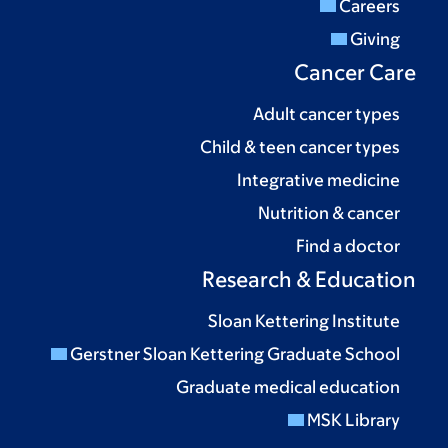
Ca
Adult ca
Child & teen ca
Integrativ
Nutritio
Fin
Research & 
Sloan Kettering
Gerstner Sloan Kettering Gradua
Graduate medical 
MS