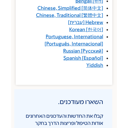
Bengali
Chinese, Simplified
[
简体
Chinese, Traditional
[
繁體
He
[
עברית
]
Korean
[
한
Portuguese, Internat
[
Português, Internaci
Russian
[
Рус
Spanish
[
Esp
Yi
ו מעודכנים.
את החדשות והעדכונים האחרונים
 הטיפול ופריצות הדרך בחקר