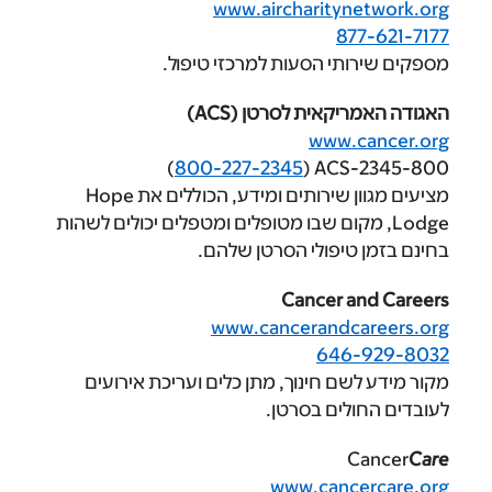
www.aircharityn
87
תי הסעות למרכזי טיפול.
קאית לסרטן (ACS)
www.
)
800-227-2345
מציעים מגוון שירותים ומידע, הכוללים את Hope
, מקום שבו מטופלים ומטפלים יכולים לשהות
טיפולי הסרטן שלהם.
Cancer ‏
www.cancerandc
646
שם חינוך, מתן כלים ועריכת אירועים
לים בסרטן.
C
www.canc