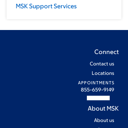
MSK Support Services
C
APPOI
855-
A