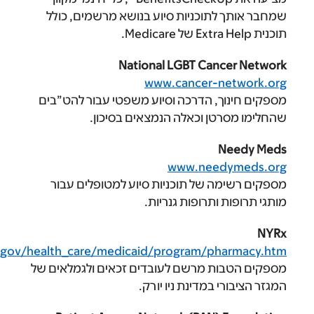
לתוכניות סיוע בנושא מרשמים, כולל
National LGBT Canc
www.cancer-ne
ך, הדרכה וסיוע משפטי עבור להט”בים
טן וכאלה הנמצאים בסיכון.
N
www.need
ה של תוכניות סיוע למטופלים עבור
 ותרופות גנריות.
www.health.ny.gov/health_care/medicaid/program/ph
ות מרשם לעובדים זכאים ולגמלאים של
י במדינת ניו יורק.