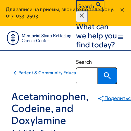
Skip
Skip
Search
Для записи на приемы, звоните по телефону:
to
to
917-933-2593
main
footer
What can
content
we help you
find today?
Search
Patient & Community Education
Acetaminophen,
Поделитьс
Codeine, and
Doxylamine