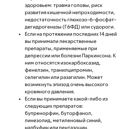
здоровьем: травма головы, риск
развития кишечной непроходимости,
недостаточность глюкозо-6-фосфат-
дегидрогеназы (Г6ФД) или судороги.
Если на протяжении последних 14 дней
вы принимали лекарственные
препараты, применяемые при
депрессии или болезни Паркинсона. К
ним относятся изокарбоксазид,
фенелзин, транилципромин,
селегилин или разагилин. Может
возникнуть эпизод очень высокого
кровяного давления.
Если вы принимаете какой-либо из
следующих препаратов:
бупренорфин, буторфанол,
линезолид, метиленовый синий,
налбуфин или пентазоцин.