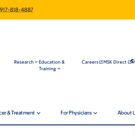
917-818-4887
Research
Education &
Careers
MSK Direct
Training
cer & Treatment
For Physicians
About 