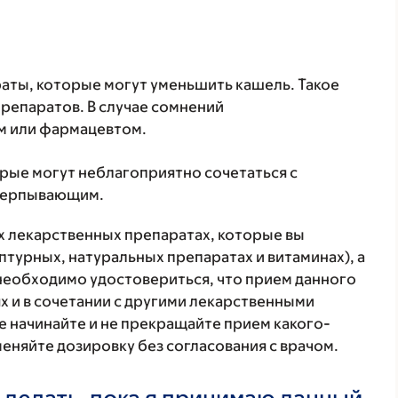
аты, которые могут уменьшить кашель. Такое
репаратов. В случае сомнений
м или фармацевтом.
орые могут неблагоприятно сочетаться с
счерпывающим.
ех лекарственных препаратах, которые вы
птурных, натуральных препаратах и витаминах), а
 необходимо удостовериться, что прием данного
х и в сочетании с другими лекарственными
е начинайте и не прекращайте прием какого-
меняйте дозировку без согласования с врачом.
 делать, пока я принимаю данный