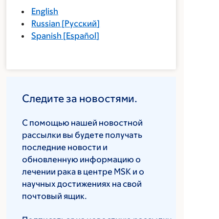
English
Russian
[
Русский
]
Spanish
[
Español
]
Следите за новостями.
С помощью нашей новостной
рассылки вы будете получать
последние новости и
обновленную информацию о
лечении рака в центре MSK и о
научных достижениях на свой
почтовый ящик.