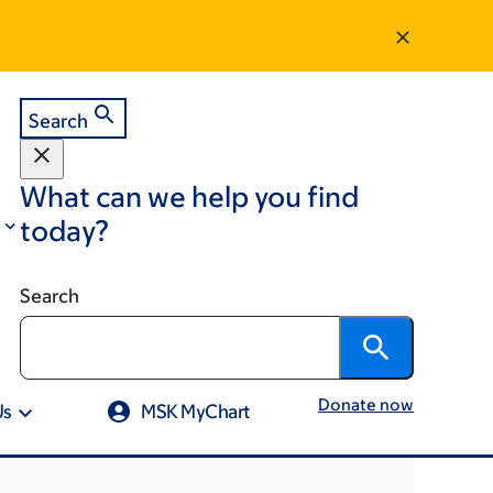
Search
What can we help you find
today?
Search
Donate now
Us
MSK MyChart