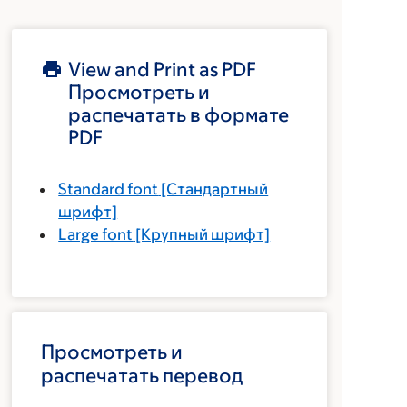
View and Print as PDF
Просмотреть и
распечатать в формате
PDF
Standard font
[Стандартный
шрифт]
Large font
[Крупный шрифт]
Просмотреть и
распечатать перевод