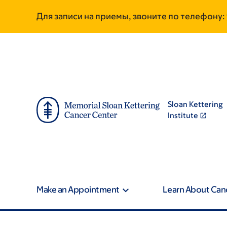
Skip
Skip
Для записи на приемы, звоните по телефону:
to
to
main
footer
content
Sloan Kettering
Institute
Make an Appointment
Learn About Can