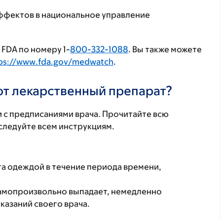
ффектов в национальное управление
FDA по номеру 1-
800-332-1088
. Вы также можете
ps://www.fda.gov/medwatch
.
тот лекарственный препарат?
 с предписаниями врача. Прочитайте всю
ледуйте всем инструкциям.
а одеждой в течение периода времени,
самопроизвольно выпадает, немедленно
казаний своего врача.