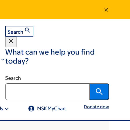
Search
What can we help you find
today?
Search
Donate now
Us
MSK MyChart