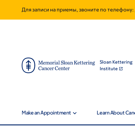
Skip
Skip
Для записи на приемы, звоните по телефону:
to
to
main
footer
content
Sloan Kettering
Institute
Make an Appointment
Learn About Can