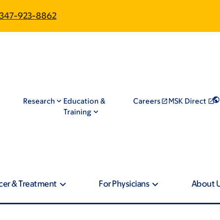
347-923-8862
Research
Education &
Careers
MSK Direct
Training
cer & Treatment
For Physicians
About 