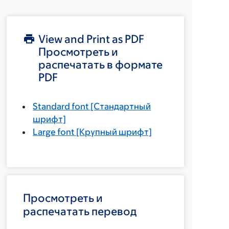
View and Print as PDF
Просмотреть и
распечатать в формате
PDF
Standard font
[Стандартный
шрифт]
Large font
[Крупный шрифт]
Просмотреть и
распечатать перевод