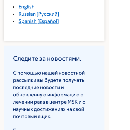
English
Russian
[
Русский
]
Spanish
[
Español
]
Следите за новостями.
С помощью нашей новостной
рассылки вы будете получать
последние новости и
обновленную информацию о
лечении рака в центре MSK и о
научных достижениях на свой
почтовый ящик.