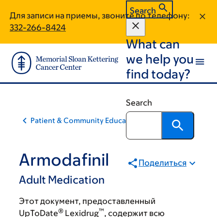
Skip
Skip
Search
Для записи на приемы, звоните по телефону:
to
to
332-266-8424
main
footer
What can
content
we help you
find today?
Search
Patient & Community Education
Armodafinil
Поделиться
Adult Medication
Этот документ, предоставленный
®
™
UpToDate
Lexidrug
, содержит всю