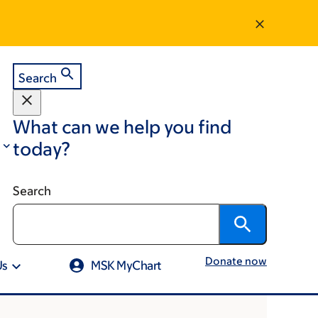
Search
What can we help you find
today?
Search
Donate now
Us
MSK MyChart