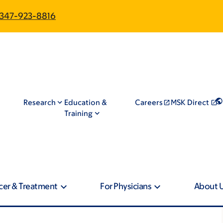
347-923-8816
Research
Education &
Careers
MSK Direct
Training
cer & Treatment
For Physicians
About 