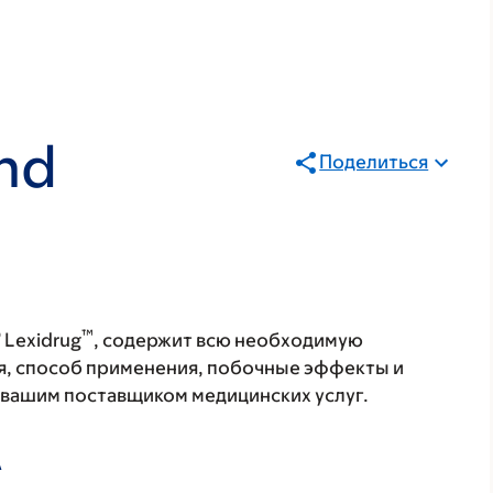
nd
Поделиться
®
™
Lexidrug
, содержит всю необходимую
я, способ применения, побочные эффекты и
с вашим поставщиком медицинских услуг.
А