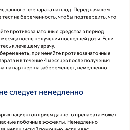
е данного препарата на плод. Перед началом
 тест на беременность, чтобы подтвердить, что
яйте противозачаточные средства в период
1 месяца после получения последней дозы. Если
есь к лечащему врачу.
абеременеть, применяйте противозачаточные
арата и в течение 4 месяцев после получения
и ваша партнерша забеременеет, немедленно
не следует немедленно
торых пациентов прием данного препарата может
 опасные побочные эффекты. Немедленно
 за медицинской помощью, если у вас