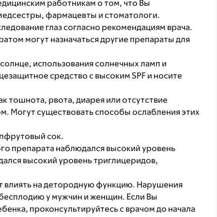
ицинским работникам о том, что Вы
 медсестры, фармацевты и стоматологи.
следование глаз согласно рекомендациям врача.
атом могут назначаться другие препараты для
солнце, использования солнечных ламп и
нцезащитное средство с высоким SPF и носите
ак тошнота, рвота, диарея или отсутствие
ом. Могут существовать способы ослабления этих
пфрутовый сок.
го препарата наблюдался высокий уровень
юдался высокий уровень триглицеридов,
т влиять на детородную функцию. Нарушения
бесплодию у мужчин и женщин. Если Вы
ебенка, проконсультируйтесь с врачом до начала