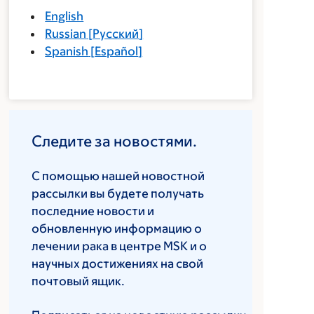
English
Russian
[
Русский
]
Spanish
[
Español
]
Следите за новостями.
С помощью нашей новостной
рассылки вы будете получать
последние новости и
обновленную информацию о
лечении рака в центре MSK и о
научных достижениях на свой
почтовый ящик.