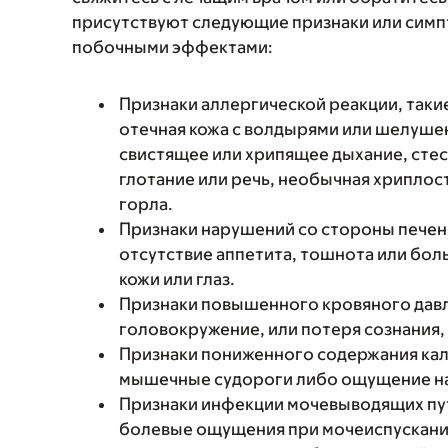
присутствуют следующие признаки или симп
побочными эффектами:
Признаки аллергической реакции, такие
отечная кожа с волдырями или шелушен
свистящее или хрипящее дыхание, стес
глотание или речь, необычная хриплость
горла.
Признаки нарушений со стороны печени
отсутствие аппетита, тошнота или боль
кожи или глаз.
Признаки повышенного кровяного давле
головокружение, или потеря сознания,
Признаки пониженного содержания кали
мышечные судороги либо ощущение н
Признаки инфекции мочевыводящих путей
болевые ощущения при мочеиспускании