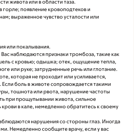
сти живота или в области таза.
в горле; появление кровоподтеков и
ам; выраженное чувство усталости или
я или покалывания.
 Вас наблюдаются признаки тромбоза, такие как
ашель с кровью; одышка; отек, ощущение тепла,
ноге или руке; затрудненные речь или глотание.
те, которая не проходит или усиливается,
. Если боль в животе сопровождается такими
ры, тошнота или рвота, нарушение частоты
ть при прощупывании живота, сильное
крови в кале, немедленно обратитесь к своему
аблюдаются нарушения со стороны глаз. Иногда
ми. Немедленно сообщите врачу, если у вас