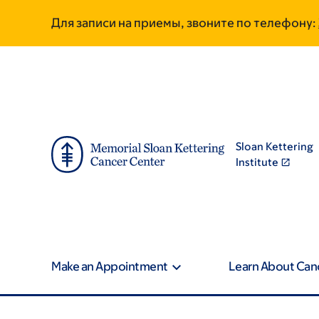
Skip
Skip
Для записи на приемы, звоните по телефону:
to
to
main
footer
content
Sloan Kettering
Institute
Make an Appointment
Learn About Can