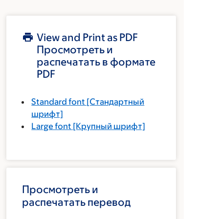
View and Print as PDF
Просмотреть и
распечатать в формате
PDF
Standard font
[Стандартный
шрифт]
Large font
[Крупный шрифт]
Просмотреть и
распечатать перевод