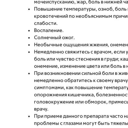
мочеиспусканию, жар, боль в нижней ча
Повышение температуры, озноб, боль 
кровотечений по необъяснимым причин
слабости.
Воспаление.
Солнечный ожог.
Необычные ощущения жжения, онемени
Немедленно свяжитесь с врачом, если у
боль или чувство стеснения в груди; к
онемение, изменение цвета или боль в 
При возникновении сильной боли в живо
немедленно обратитесь к своему врачу
симптомами, как повышение температу
опорожнения кишечника, болезненнос
головокружение или обморок, примесь 
врачу.
При приеме данного препарата часто н
проблемы с глазами могут быть тяжелы