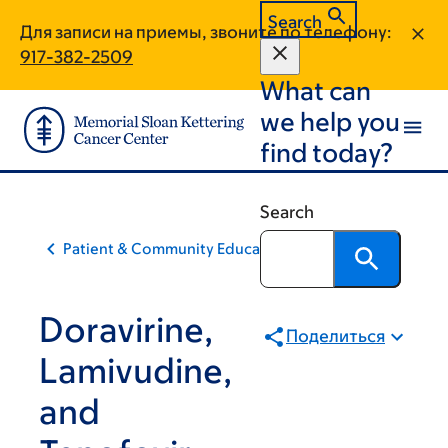
Skip
Skip
Search
Для записи на приемы, звоните по телефону:
to
to
917-382-2509
main
footer
What can
content
we help you
find today?
Search
Patient & Community Education
Doravirine,
Поделиться
Lamivudine,
and