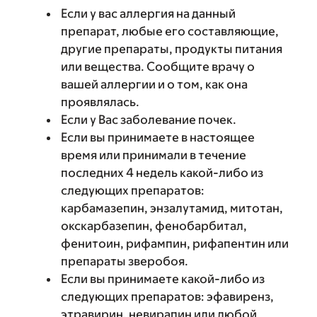
Если у вас аллергия на данный
препарат, любые его составляющие,
другие препараты, продукты питания
или вещества. Сообщите врачу о
вашей аллергии и о том, как она
проявлялась.
Если у Вас заболевание почек.
Если вы принимаете в настоящее
время или принимали в течение
последних 4 недель какой-либо из
следующих препаратов:
карбамазепин, энзалутамид, митотан,
окскарбазепин, фенобарбитал,
фенитоин, рифампин, рифапентин или
препараты зверобоя.
Если вы принимаете какой-либо из
следующих препаратов: эфавиренз,
этравирин, невирапин или любой