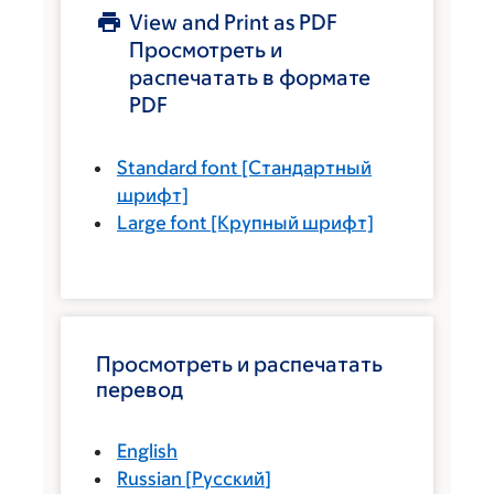
View and Print as PDF
Просмотреть и
распечатать в формате
PDF
Standard font
[Стандартный
шрифт]
Large font
[Крупный шрифт]
Просмотреть и распечатать
перевод
English
Russian
[
Русский
]