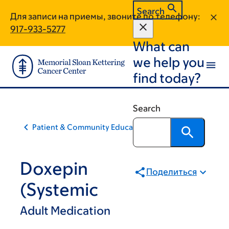
Skip
Skip
Search
Для записи на приемы, звоните по телефону:
to
to
917-933-5277
main
footer
What can
content
we help you
find today?
Search
Patient & Community Education
Doxepin
Поделиться
(Systemic
Adult Medication