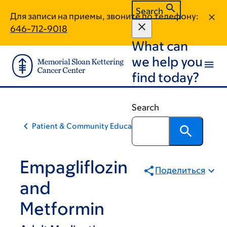
Skip
Skip
Search
Для записи на приемы, звоните по телефону:
to
to
646-712-9018
main
footer
What can
content
we help you
find today?
Search
Patient & Community Education
Empagliflozin
Поделиться
and
Metformin