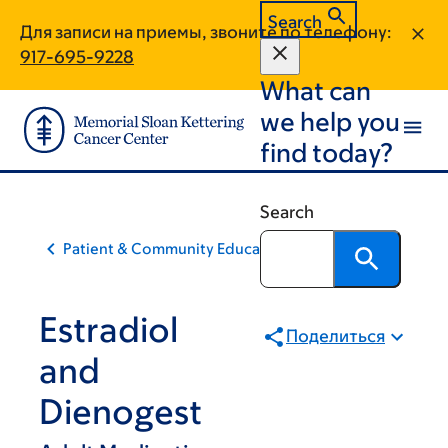
Skip
Skip
Search
Для записи на приемы, звоните по телефону:
to
to
917-695-9228
main
footer
What can
content
we help you
find today?
Search
Patient & Community Education
Estradiol
Поделиться
and
Dienogest