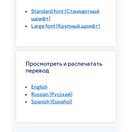
Standard font
[Стандартный
шрифт]
Large font
[Крупный шрифт]
Просмотреть и распечатать
перевод
English
Russian
[
Русский
]
Spanish
[
Español
]