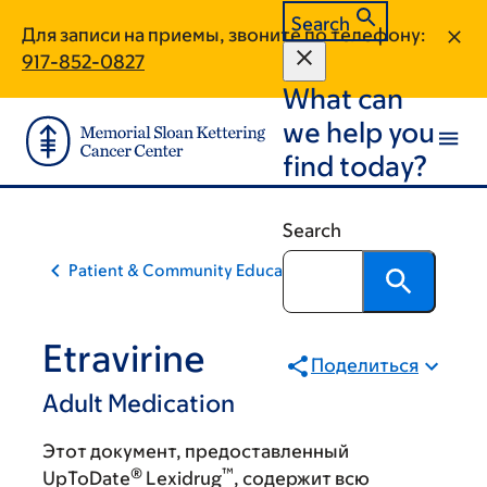
Skip
Skip
Search
Для записи на приемы, звоните по телефону:
to
to
917-852-0827
main
footer
What can
content
we help you
find today?
Search
Patient & Community Education
Etravirine
Поделиться
Adult Medication
Этот документ, предоставленный
®
™
UpToDate
Lexidrug
, содержит всю