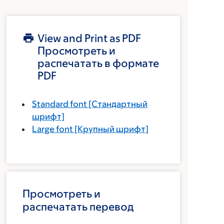
View and Print as PDF
Просмотреть и
распечатать в формате
PDF
Standard font
[Стандартный
шрифт]
Large font
[Крупный шрифт]
Просмотреть и
распечатать перевод