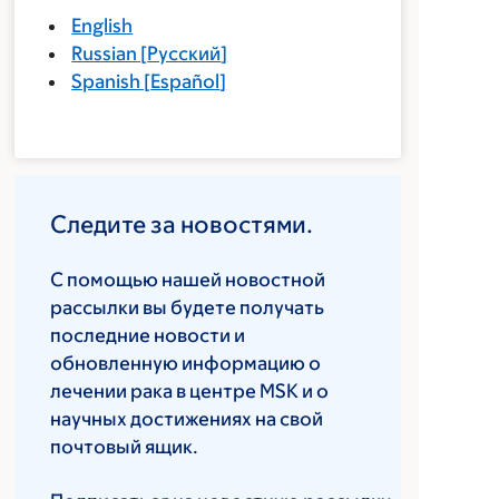
English
Russian
[
Русский
]
Spanish
[
Español
]
Следите за новостями.
С помощью нашей новостной
рассылки вы будете получать
последние новости и
обновленную информацию о
лечении рака в центре MSK и о
научных достижениях на свой
почтовый ящик.