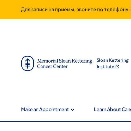
Skip
Skip
Для записи на приемы, звоните по телефону:
to
to
main
footer
content
Sloan Kettering
Institute
Make an Appointment
Learn About Can