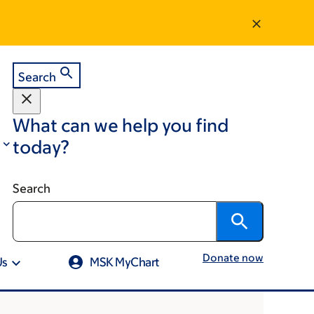
Search
What can we help you find
today?
Search
Donate now
Us
MSK MyChart