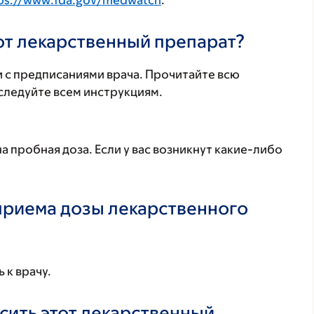
ps://www.fda.gov/medwatch
.
тот лекарственный препарат?
 с предписаниями врача. Прочитайте всю
ледуйте всем инструкциям.
 пробная доза. Если у вас возникнут какие-либо
 приема дозы лекарственного
 к врачу.
осить этот лекарственный