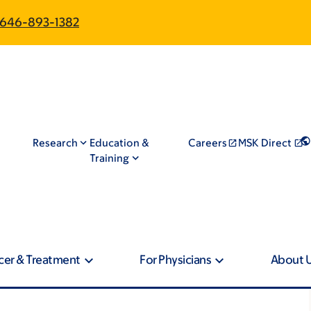
646-893-1382
Research
Education &
Careers
MSK Direct
Training
cer & Treatment
For Physicians
About 