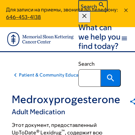
Skip
Skip
Search
Для записи на приемы, звоните по телефону:
to
to
646-453-4138
main
footer
What can
content
we help you
find today?
Search
Patient & Community Education
Medroxyprogesterone
Adult Medication
Этот документ, предоставленный
®
™
UpToDate
Lexidrug
, содержит всю