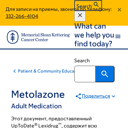
Skip
Skip
Search
Для записи на приемы, звоните по телефону:
to
to
332-266-4104
main
footer
What can
content
we help you
find today?
Search
Patient & Community Education
Metolazone
Поделиться
Adult Medication
Этот документ, предоставленный
®
™
UpToDate
Lexidrug
, содержит всю