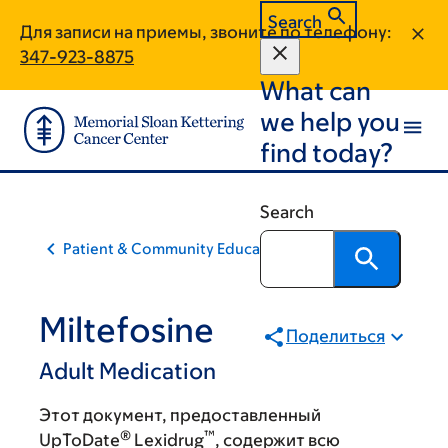
Skip
Skip
Search
Для записи на приемы, звоните по телефону:
to
to
347-923-8875
main
footer
What can
content
we help you
find today?
Search
Patient & Community Education
Miltefosine
Поделиться
Adult Medication
Этот документ, предоставленный
®
™
UpToDate
Lexidrug
, содержит всю