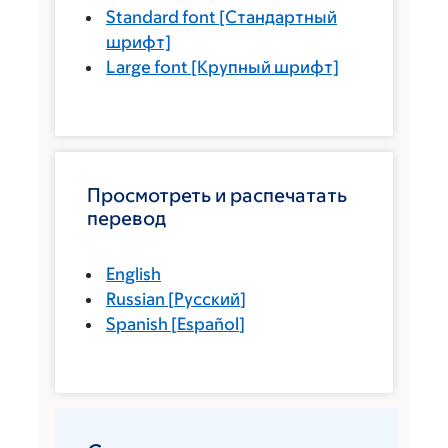
Standard font
[Стандартный
шрифт]
Large font
[Крупный шрифт]
Просмотреть и распечатать
перевод
English
Russian
[
Русский
]
Spanish
[
Español
]