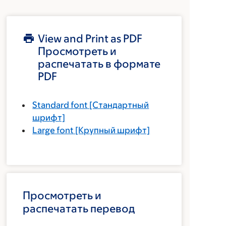
View and Print as PDF
Просмотреть и
распечатать в формате
PDF
Standard font
[Стандартный
шрифт]
Large font
[Крупный шрифт]
Просмотреть и
распечатать перевод