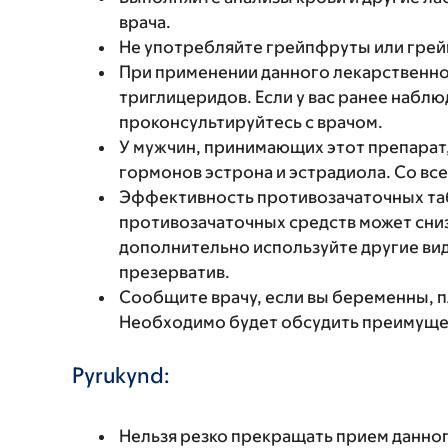
врача.
Не употребляйте грейпфруты или грей
При применении данного лекарственно
триглицеридов. Если у вас ранее набл
проконсультируйтесь с врачом.
У мужчин, принимающих этот препарат
гормонов эстрона и эстрадиола. Со вс
Эффективность противозачаточных та
противозачаточных средств может сниз
дополнительно используйте другие вид
презерватив.
Сообщите врачу, если вы беременны, 
Необходимо будет обсудить преимущест
Pyrukynd:
Нельзя резко прекращать прием данног