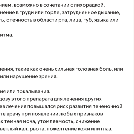
ием, возможно в сочетании с лихорадкой,
нение в груди или горле, затрудненное дыхание,
, отечность в области рта, лица, губ, языка или
итма.
ния, такие как очень сильная головная боль, или
 или нарушение зрения.
я или покалывания.
озу этого препарата для лечения других
цев лечения повышался риск развития печеночной
е врачу при появлении любых признаков
ак темная моча, утомляемость, снижение
ветлый кал, рвота, пожелтение кожи или глаз.