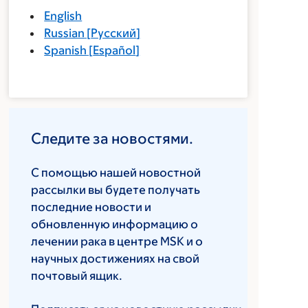
English
Russian
[
Русский
]
Spanish
[
Español
]
Следите за новостями.
С помощью нашей новостной
рассылки вы будете получать
последние новости и
обновленную информацию о
лечении рака в центре MSK и о
научных достижениях на свой
почтовый ящик.