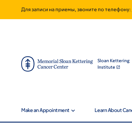
Skip
Skip
Для записи на приемы, звоните по телефону:
to
to
main
footer
content
Sloan Kettering
Institute
Make an Appointment
Learn About Can