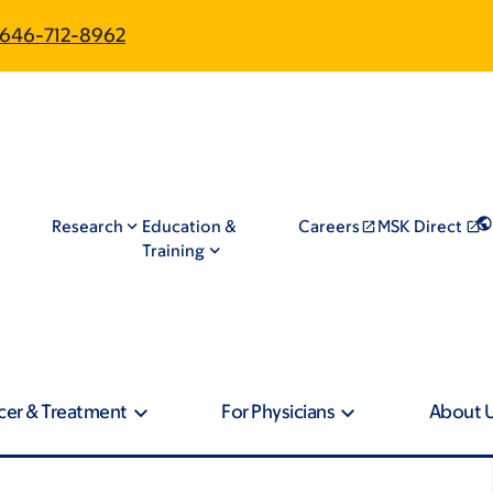
646-712-8962
Research
Education &
Careers
MSK Direct
Training
cer & Treatment
For Physicians
About 