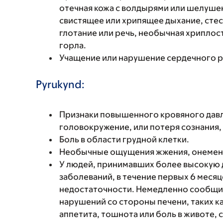
отечная кожа с волдырями или шелушен
свистящее или хрипящее дыхание, стес
глотание или речь, необычная хриплость
горла.
Учащение или нарушение сердечного р
Pyrukynd:
Признаки повышенного кровяного давле
головокружение, или потеря сознания,
Боль в области грудной клетки.
Необычные ощущения жжения, онемени
У людей, принимавших более высокую д
заболеваний, в течение первых 6 меся
недостаточности. Немедленно сообщит
нарушений со стороны печени, таких к
аппетита, тошнота или боль в животе, с