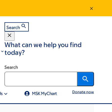
Search
What can we help you find
today?
Search
Donate now
Us
MSK MyChart