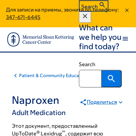
Skip
Skip
Search
Для записи на приемы, звоните по телефону:
to
to
347-671-6445
main
footer
What can
content
we help you
find today?
Search
Patient & Community Education
Naproxen
Поделиться
Adult Medication
Этот документ, предоставленный
®
™
UpToDate
Lexidrug
, содержит всю