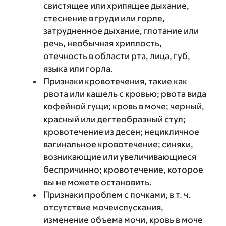
свистящее или хрипящее дыхание,
стеснение в груди или горле,
затрудненное дыхание, глотание или
речь, необычная хриплость,
отечность в области рта, лица, губ,
языка или горла.
Признаки кровотечения, такие как
рвота или кашель с кровью; рвота вида
кофейной гущи; кровь в моче; черный,
красный или дегтеобразный стул;
кровотечение из десен; нецикличное
вагинальное кровотечение; синяки,
возникающие или увеличивающиеся
беспричинно; кровотечение, которое
вы не можете остановить.
Признаки проблем с почками, в т. ч.
отсутствие мочеиспускания,
изменение объема мочи, кровь в моче